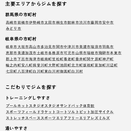
主要エリアからジムを探す
群馬県の市町村
高崎市
前橋市
伊勢崎市
太田市
桐生市
館林市
渋川市
藤岡市
安中市
みどり市
岐阜県の市町村
岐阜市
大垣市
高山市
多治見市
関市
中津川市
美濃市
瑞浪市
羽島市
恵那市
美濃加茂市
土岐市
各務原市
可児市
山県市
瑞穂市
飛騨市
本巣市
郡上市
下呂市
海津市
岐南町
笠松町
養老町
垂井町
関ケ原町
神戸町
輪之内町
安八町
揖斐川町
大野町
池田町
北方町
坂祝町
富加町
川辺町
七宗町
八百津町
白川町
東白川村
御嵩町
白川村
こだわりでジムを探す
トレーニングしやすさ
プール
ホットスタジオ
スタジオ
サンドバック
体育館
スポーツフィールド
ラケットコート
ソルトピット
加圧サイクル
ストレッチスペース
スポーツエリア
フリーエリア
レズミルズ
通いやすさ