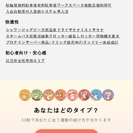
駐輪場
無料駐車場
有料駐車場
ワークスペース
複数店舗利用可
入会自動受付
入退館システム導入済
快適性
シャワー
ジャグジー
天然温泉
ドライサウナ
ミストサウナ
スチームバス
岩盤浴
鍵ありロッカー
鍵なしロッカー
荷物棚
水素水
プロテインサーバー
商品/ドリンク販売
WiFi
ランドリー
体組成計
初心者向け・安心感
託児所
女性専用エリア
あなたはどのタイプ？
60秒であなたに合う運動の続け方が分かります