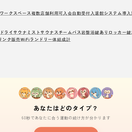
ワークスペース
複数店舗利用可
入会自動受付
入退館システム導入
ドライサウナ
ミストサウナ
スチームバス
岩盤浴
鍵ありロッカー
鍵
リンク販売
WiFi
ランドリー
体組成計
あなたはどのタイプ？
60秒であなたに合う運動の続け方が分かります