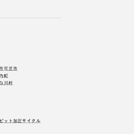
市
可児市
内町
白川村
ピット
加圧サイクル