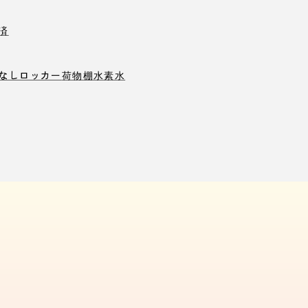
済
なしロッカー
荷物棚
水素水