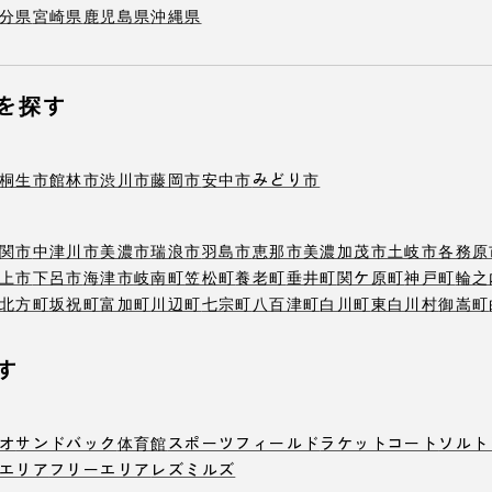
分県
宮崎県
鹿児島県
沖縄県
を探す
桐生市
館林市
渋川市
藤岡市
安中市
みどり市
関市
中津川市
美濃市
瑞浪市
羽島市
恵那市
美濃加茂市
土岐市
各務原
上市
下呂市
海津市
岐南町
笠松町
養老町
垂井町
関ケ原町
神戸町
輪之
北方町
坂祝町
富加町
川辺町
七宗町
八百津町
白川町
東白川村
御嵩町
す
オ
サンドバック
体育館
スポーツフィールド
ラケットコート
ソルト
エリア
フリーエリア
レズミルズ