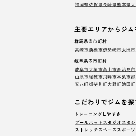
福岡県
佐賀県
長崎県
熊本県
大
主要エリアからジム
群馬県の市町村
高崎市
前橋市
伊勢崎市
太田市
岐阜県の市町村
岐阜市
大垣市
高山市
多治見市
山県市
瑞穂市
飛騨市
本巣市
郡
安八町
揖斐川町
大野町
池田町
こだわりでジムを探
トレーニングしやすさ
プール
ホットスタジオ
スタジ
ストレッチスペース
スポーツ