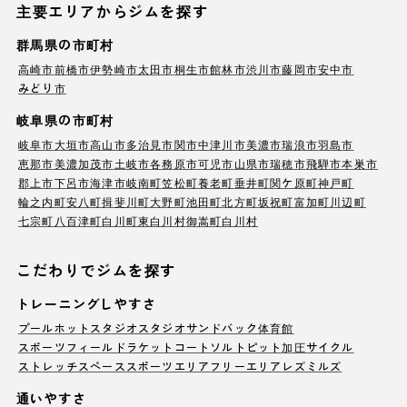
主要エリアからジムを探す
群馬県の市町村
高崎市
前橋市
伊勢崎市
太田市
桐生市
館林市
渋川市
藤岡市
安中市
みどり市
岐阜県の市町村
岐阜市
大垣市
高山市
多治見市
関市
中津川市
美濃市
瑞浪市
羽島市
恵那市
美濃加茂市
土岐市
各務原市
可児市
山県市
瑞穂市
飛騨市
本巣市
郡上市
下呂市
海津市
岐南町
笠松町
養老町
垂井町
関ケ原町
神戸町
輪之内町
安八町
揖斐川町
大野町
池田町
北方町
坂祝町
富加町
川辺町
七宗町
八百津町
白川町
東白川村
御嵩町
白川村
こだわりでジムを探す
トレーニングしやすさ
プール
ホットスタジオ
スタジオ
サンドバック
体育館
スポーツフィールド
ラケットコート
ソルトピット
加圧サイクル
ストレッチスペース
スポーツエリア
フリーエリア
レズミルズ
通いやすさ