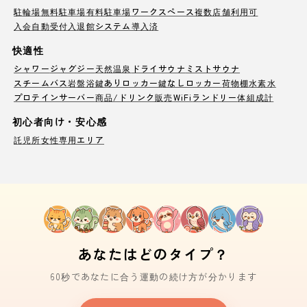
駐輪場
無料駐車場
有料駐車場
ワークスペース
複数店舗利用可
入会自動受付
入退館システム導入済
快適性
シャワー
ジャグジー
天然温泉
ドライサウナ
ミストサウナ
スチームバス
岩盤浴
鍵ありロッカー
鍵なしロッカー
荷物棚
水素水
プロテインサーバー
商品/ドリンク販売
WiFi
ランドリー
体組成計
初心者向け・安心感
託児所
女性専用エリア
あなたはどのタイプ？
60秒であなたに合う運動の続け方が分かります