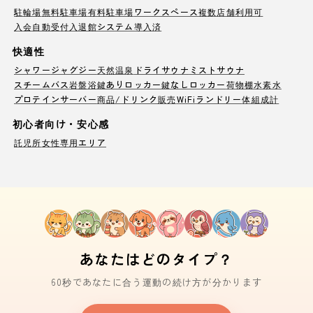
駐輪場
無料駐車場
有料駐車場
ワークスペース
複数店舗利用可
入会自動受付
入退館システム導入済
快適性
シャワー
ジャグジー
天然温泉
ドライサウナ
ミストサウナ
スチームバス
岩盤浴
鍵ありロッカー
鍵なしロッカー
荷物棚
水素水
プロテインサーバー
商品/ドリンク販売
WiFi
ランドリー
体組成計
初心者向け・安心感
託児所
女性専用エリア
あなたはどのタイプ？
60秒であなたに合う運動の続け方が分かります