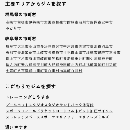
主要エリアからジムを探す
群馬県の市町村
高崎市
前橋市
伊勢崎市
太田市
桐生市
館林市
渋川市
藤岡市
安中市
みどり市
岐阜県の市町村
岐阜市
大垣市
高山市
多治見市
関市
中津川市
美濃市
瑞浪市
羽島市
恵那市
美濃加茂市
土岐市
各務原市
可児市
山県市
瑞穂市
飛騨市
本巣市
郡上市
下呂市
海津市
岐南町
笠松町
養老町
垂井町
関ケ原町
神戸町
輪之内町
安八町
揖斐川町
大野町
池田町
北方町
坂祝町
富加町
川辺町
七宗町
八百津町
白川町
東白川村
御嵩町
白川村
こだわりでジムを探す
トレーニングしやすさ
プール
ホットスタジオ
スタジオ
サンドバック
体育館
スポーツフィールド
ラケットコート
ソルトピット
加圧サイクル
ストレッチスペース
スポーツエリア
フリーエリア
レズミルズ
通いやすさ