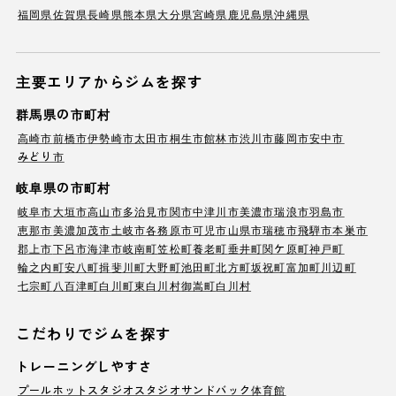
福岡県
佐賀県
長崎県
熊本県
大分県
宮崎県
鹿児島県
沖縄県
主要エリアからジムを探す
群馬県の市町村
高崎市
前橋市
伊勢崎市
太田市
桐生市
館林市
渋川市
藤岡市
安中市
みどり市
岐阜県の市町村
岐阜市
大垣市
高山市
多治見市
関市
中津川市
美濃市
瑞浪市
羽島市
恵那市
美濃加茂市
土岐市
各務原市
可児市
山県市
瑞穂市
飛騨市
本巣市
郡上市
下呂市
海津市
岐南町
笠松町
養老町
垂井町
関ケ原町
神戸町
輪之内町
安八町
揖斐川町
大野町
池田町
北方町
坂祝町
富加町
川辺町
七宗町
八百津町
白川町
東白川村
御嵩町
白川村
こだわりでジムを探す
トレーニングしやすさ
プール
ホットスタジオ
スタジオ
サンドバック
体育館