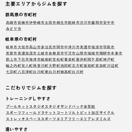
主要エリアからジムを探す
群馬県の市町村
高崎市
前橋市
伊勢崎市
太田市
桐生市
館林市
渋川市
藤岡市
安中市
みどり市
岐阜県の市町村
岐阜市
大垣市
高山市
多治見市
関市
中津川市
美濃市
瑞浪市
羽島市
恵那市
美濃加茂市
土岐市
各務原市
可児市
山県市
瑞穂市
飛騨市
本巣市
郡上市
下呂市
海津市
岐南町
笠松町
養老町
垂井町
関ケ原町
神戸町
輪之内町
安八町
揖斐川町
大野町
池田町
北方町
坂祝町
富加町
川辺町
七宗町
八百津町
白川町
東白川村
御嵩町
白川村
こだわりでジムを探す
トレーニングしやすさ
プール
ホットスタジオ
スタジオ
サンドバック
体育館
スポーツフィールド
ラケットコート
ソルトピット
加圧サイクル
ストレッチスペース
スポーツエリア
フリーエリア
レズミルズ
通いやすさ