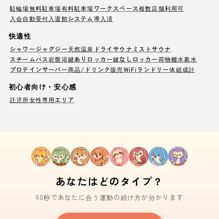
駐輪場
無料駐車場
有料駐車場
ワークスペース
複数店舗利用可
入会自動受付
入退館システム導入済
快適性
シャワー
ジャグジー
天然温泉
ドライサウナ
ミストサウナ
スチームバス
岩盤浴
鍵ありロッカー
鍵なしロッカー
荷物棚
水素水
プロテインサーバー
商品/ドリンク販売
WiFi
ランドリー
体組成計
初心者向け・安心感
託児所
女性専用エリア
あなたはどのタイプ？
60秒であなたに合う運動の続け方が分かります