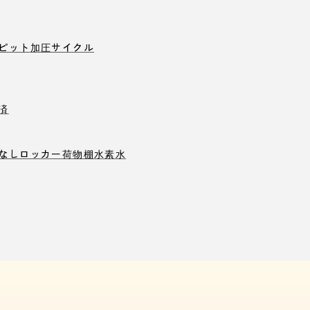
ピット
加圧サイクル
済
なしロッカー
荷物棚
水素水