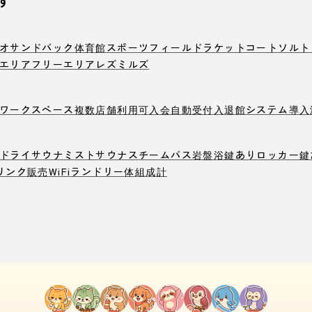
す
オ
サンドバック
体育館
スポーツフィールド
ラケットコート
ソルト
エリア
フリーエリア
レズミルズ
ワークスペース
複数店舗利用可
入会自動受付
入退館システム導入
ドライサウナ
ミストサウナ
スチームバス
岩盤浴
鍵ありロッカー
鍵
リンク販売
WiFi
ランドリー
体組成計