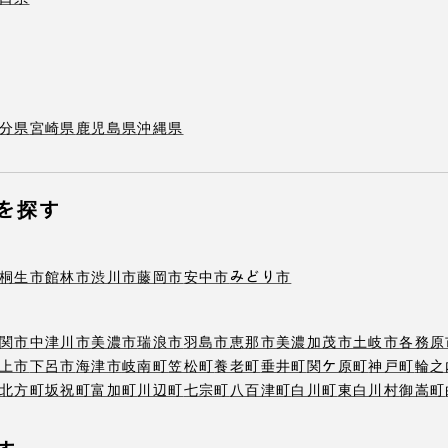
分県
宮崎県
鹿児島県
沖縄県
を探す
桐生市
館林市
渋川市
藤岡市
安中市
みどり市
関市
中津川市
美濃市
瑞浪市
羽島市
恵那市
美濃加茂市
土岐市
各務原
上市
下呂市
海津市
岐南町
笠松町
養老町
垂井町
関ケ原町
神戸町
輪之
北方町
坂祝町
富加町
川辺町
七宗町
八百津町
白川町
東白川村
御嵩町