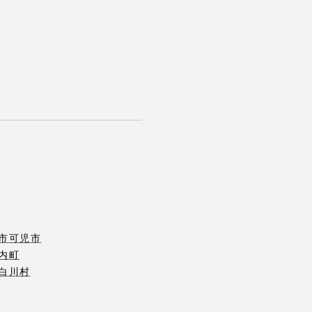
市
可児市
内町
白川村