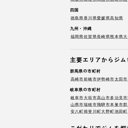
四国
徳島県
香川県
愛媛県
高知県
九州・沖縄
福岡県
佐賀県
長崎県
熊本県
大
主要エリアからジム
群馬県の市町村
高崎市
前橋市
伊勢崎市
太田市
岐阜県の市町村
岐阜市
大垣市
高山市
多治見市
山県市
瑞穂市
飛騨市
本巣市
郡
安八町
揖斐川町
大野町
池田町