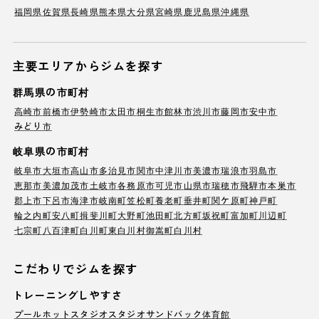
福岡県
佐賀県
長崎県
熊本県
大分県
宮崎県
鹿児島県
沖縄県
主要エリアからジムを探す
群馬県の市町村
高崎市
前橋市
伊勢崎市
太田市
桐生市
館林市
渋川市
藤岡市
安中市
みどり市
岐阜県の市町村
岐阜市
大垣市
高山市
多治見市
関市
中津川市
美濃市
瑞浪市
羽島市
恵那市
美濃加茂市
土岐市
各務原市
可児市
山県市
瑞穂市
飛騨市
本巣市
郡上市
下呂市
海津市
岐南町
笠松町
養老町
垂井町
関ケ原町
神戸町
輪之内町
安八町
揖斐川町
大野町
池田町
北方町
坂祝町
富加町
川辺町
七宗町
八百津町
白川町
東白川村
御嵩町
白川村
こだわりでジムを探す
トレーニングしやすさ
プール
ホットスタジオ
スタジオ
サンドバック
体育館