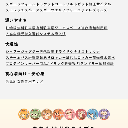
スポーツフィールド
ラケットコート
ソルトピット
加圧サイクル
ストレッチスペース
スポーツエリア
フリーエリア
レズミルズ
通いやすさ
駐輪場
無料駐車場
有料駐車場
ワークスペース
複数店舗利用可
入会自動受付
入退館システム導入済
快適性
シャワー
ジャグジー
天然温泉
ドライサウナ
ミストサウナ
スチームバス
岩盤浴
鍵ありロッカー
鍵なしロッカー
荷物棚
水素水
プロテインサーバー
商品/ドリンク販売
WiFi
ランドリー
体組成計
初心者向け・安心感
託児所
女性専用エリア