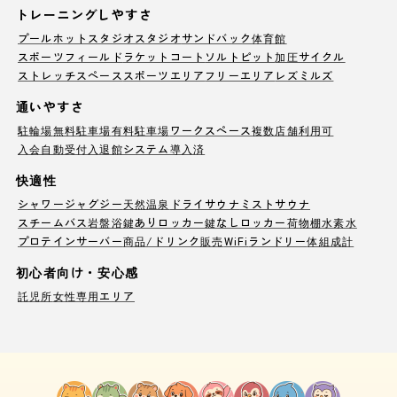
トレーニングしやすさ
プール
ホットスタジオ
スタジオ
サンドバック
体育館
スポーツフィールド
ラケットコート
ソルトピット
加圧サイクル
ストレッチスペース
スポーツエリア
フリーエリア
レズミルズ
通いやすさ
駐輪場
無料駐車場
有料駐車場
ワークスペース
複数店舗利用可
入会自動受付
入退館システム導入済
快適性
シャワー
ジャグジー
天然温泉
ドライサウナ
ミストサウナ
スチームバス
岩盤浴
鍵ありロッカー
鍵なしロッカー
荷物棚
水素水
プロテインサーバー
商品/ドリンク販売
WiFi
ランドリー
体組成計
初心者向け・安心感
託児所
女性専用エリア