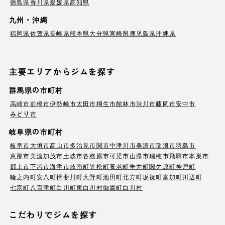
徳島県
香川県
愛媛県
高知県
九州・沖縄
福岡県
佐賀県
長崎県
熊本県
大分県
宮崎県
鹿児島県
沖縄県
主要エリアからジムを探す
群馬県の市町村
高崎市
前橋市
伊勢崎市
太田市
桐生市
館林市
渋川市
藤岡市
安中市
みどり市
岐阜県の市町村
岐阜市
大垣市
高山市
多治見市
関市
中津川市
美濃市
瑞浪市
羽島市
恵那市
美濃加茂市
土岐市
各務原市
可児市
山県市
瑞穂市
飛騨市
本巣市
郡上市
下呂市
海津市
岐南町
笠松町
養老町
垂井町
関ケ原町
神戸町
輪之内町
安八町
揖斐川町
大野町
池田町
北方町
坂祝町
富加町
川辺町
七宗町
八百津町
白川町
東白川村
御嵩町
白川村
こだわりでジムを探す