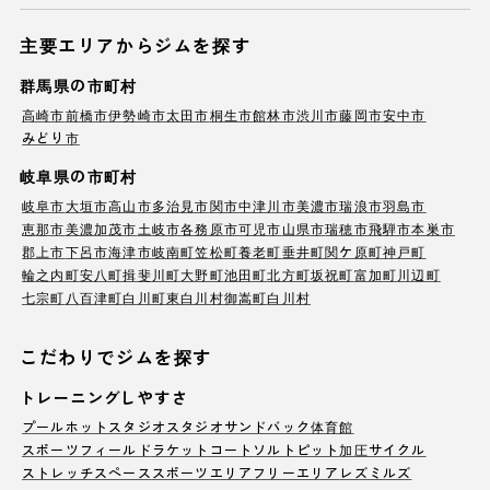
主要エリアからジムを探す
群馬県の市町村
高崎市
前橋市
伊勢崎市
太田市
桐生市
館林市
渋川市
藤岡市
安中市
みどり市
岐阜県の市町村
岐阜市
大垣市
高山市
多治見市
関市
中津川市
美濃市
瑞浪市
羽島市
恵那市
美濃加茂市
土岐市
各務原市
可児市
山県市
瑞穂市
飛騨市
本巣市
郡上市
下呂市
海津市
岐南町
笠松町
養老町
垂井町
関ケ原町
神戸町
輪之内町
安八町
揖斐川町
大野町
池田町
北方町
坂祝町
富加町
川辺町
七宗町
八百津町
白川町
東白川村
御嵩町
白川村
こだわりでジムを探す
トレーニングしやすさ
プール
ホットスタジオ
スタジオ
サンドバック
体育館
スポーツフィールド
ラケットコート
ソルトピット
加圧サイクル
ストレッチスペース
スポーツエリア
フリーエリア
レズミルズ