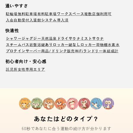
通いやすさ
駐輪場
無料駐車場
有料駐車場
ワークスペース
複数店舗利用可
入会自動受付
入退館システム導入済
快適性
シャワー
ジャグジー
天然温泉
ドライサウナ
ミストサウナ
スチームバス
岩盤浴
鍵ありロッカー
鍵なしロッカー
荷物棚
水素水
プロテインサーバー
商品/ドリンク販売
WiFi
ランドリー
体組成計
初心者向け・安心感
託児所
女性専用エリア
あなたはどのタイプ？
60秒であなたに合う運動の続け方が分かります