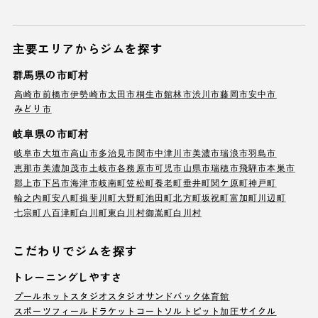
主要エリアからジムを探す
群馬県の市町村
高崎市
前橋市
伊勢崎市
太田市
桐生市
館林市
渋川市
藤岡市
安中市
みどり市
岐阜県の市町村
岐阜市
大垣市
高山市
多治見市
関市
中津川市
美濃市
瑞浪市
羽島市
恵那市
美濃加茂市
土岐市
各務原市
可児市
山県市
瑞穂市
飛騨市
本巣市
郡上市
下呂市
海津市
岐南町
笠松町
養老町
垂井町
関ケ原町
神戸町
輪之内町
安八町
揖斐川町
大野町
池田町
北方町
坂祝町
富加町
川辺町
七宗町
八百津町
白川町
東白川村
御嵩町
白川村
こだわりでジムを探す
トレーニングしやすさ
プール
ホットスタジオ
スタジオ
サンドバック
体育館
スポーツフィールド
ラケットコート
ソルトピット
加圧サイクル