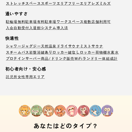
ストレッチスペース
スポーツエリア
フリーエリア
レズミルズ
通いやすさ
駐輪場
無料駐車場
有料駐車場
ワークスペース
複数店舗利用可
入会自動受付
入退館システム導入済
快適性
シャワー
ジャグジー
天然温泉
ドライサウナ
ミストサウナ
スチームバス
岩盤浴
鍵ありロッカー
鍵なしロッカー
荷物棚
水素水
プロテインサーバー
商品/ドリンク販売
WiFi
ランドリー
体組成計
初心者向け・安心感
託児所
女性専用エリア
あなたはどのタイプ？