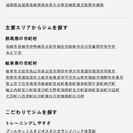
福岡県
佐賀県
長崎県
熊本県
大分県
宮崎県
鹿児島県
沖縄県
主要エリアからジムを探す
群馬県の市町村
高崎市
前橋市
伊勢崎市
太田市
桐生市
館林市
渋川市
藤岡市
安中市
みどり市
岐阜県の市町村
岐阜市
大垣市
高山市
多治見市
関市
中津川市
美濃市
瑞浪市
羽島市
恵那市
美濃加茂市
土岐市
各務原市
可児市
山県市
瑞穂市
飛騨市
本巣市
郡上市
下呂市
海津市
岐南町
笠松町
養老町
垂井町
関ケ原町
神戸町
輪之内町
安八町
揖斐川町
大野町
池田町
北方町
坂祝町
富加町
川辺町
七宗町
八百津町
白川町
東白川村
御嵩町
白川村
こだわりでジムを探す
トレーニングしやすさ
プール
ホットスタジオ
スタジオ
サンドバック
体育館