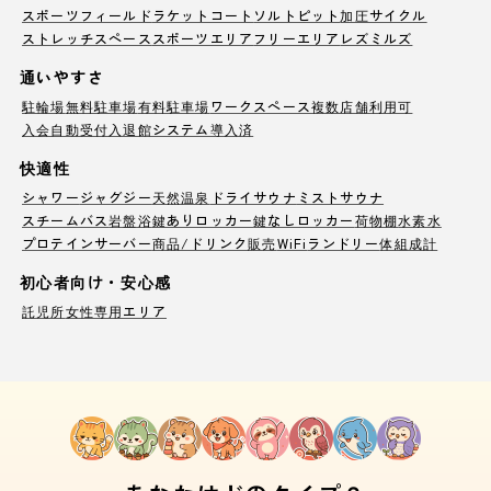
スポーツフィールド
ラケットコート
ソルトピット
加圧サイクル
ストレッチスペース
スポーツエリア
フリーエリア
レズミルズ
通いやすさ
駐輪場
無料駐車場
有料駐車場
ワークスペース
複数店舗利用可
入会自動受付
入退館システム導入済
快適性
シャワー
ジャグジー
天然温泉
ドライサウナ
ミストサウナ
スチームバス
岩盤浴
鍵ありロッカー
鍵なしロッカー
荷物棚
水素水
プロテインサーバー
商品/ドリンク販売
WiFi
ランドリー
体組成計
初心者向け・安心感
託児所
女性専用エリア