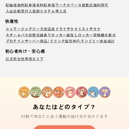
駐輪場
無料駐車場
有料駐車場
ワークスペース
複数店舗利用可
入会自動受付
入退館システム導入済
快適性
シャワー
ジャグジー
天然温泉
ドライサウナ
ミストサウナ
スチームバス
岩盤浴
鍵ありロッカー
鍵なしロッカー
荷物棚
水素水
プロテインサーバー
商品/ドリンク販売
WiFi
ランドリー
体組成計
初心者向け・安心感
託児所
女性専用エリア
あなたはどのタイプ？
60秒であなたに合う運動の続け方が分かります