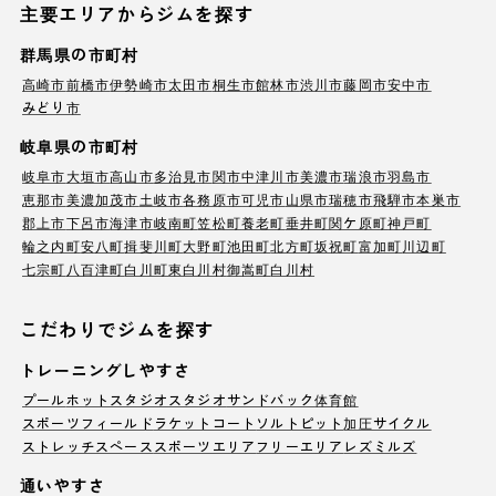
主要エリアからジムを探す
群馬県の市町村
高崎市
前橋市
伊勢崎市
太田市
桐生市
館林市
渋川市
藤岡市
安中市
みどり市
岐阜県の市町村
岐阜市
大垣市
高山市
多治見市
関市
中津川市
美濃市
瑞浪市
羽島市
恵那市
美濃加茂市
土岐市
各務原市
可児市
山県市
瑞穂市
飛騨市
本巣市
郡上市
下呂市
海津市
岐南町
笠松町
養老町
垂井町
関ケ原町
神戸町
輪之内町
安八町
揖斐川町
大野町
池田町
北方町
坂祝町
富加町
川辺町
七宗町
八百津町
白川町
東白川村
御嵩町
白川村
こだわりでジムを探す
トレーニングしやすさ
プール
ホットスタジオ
スタジオ
サンドバック
体育館
スポーツフィールド
ラケットコート
ソルトピット
加圧サイクル
ストレッチスペース
スポーツエリア
フリーエリア
レズミルズ
通いやすさ