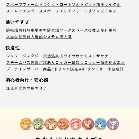
スポーツフィールド
ラケットコート
ソルトピット
加圧サイクル
ストレッチスペース
スポーツエリア
フリーエリア
レズミルズ
通いやすさ
駐輪場
無料駐車場
有料駐車場
ワークスペース
複数店舗利用可
入会自動受付
入退館システム導入済
快適性
シャワー
ジャグジー
天然温泉
ドライサウナ
ミストサウナ
スチームバス
岩盤浴
鍵ありロッカー
鍵なしロッカー
荷物棚
水素水
プロテインサーバー
商品/ドリンク販売
WiFi
ランドリー
体組成計
初心者向け・安心感
託児所
女性専用エリア