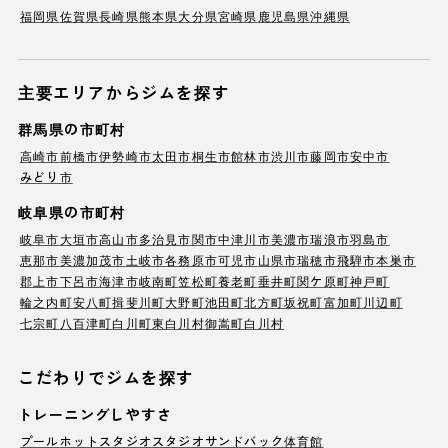
福岡県
佐賀県
長崎県
熊本県
大分県
宮崎県
鹿児島県
沖縄県
主要エリアからジムを探す
群馬県の市町村
高崎市
前橋市
伊勢崎市
太田市
桐生市
館林市
渋川市
藤岡市
安中市
みどり市
岐阜県の市町村
岐阜市
大垣市
高山市
多治見市
関市
中津川市
美濃市
瑞浪市
羽島市
恵那市
美濃加茂市
土岐市
各務原市
可児市
山県市
瑞穂市
飛騨市
本巣市
郡上市
下呂市
海津市
岐南町
笠松町
養老町
垂井町
関ケ原町
神戸町
輪之内町
安八町
揖斐川町
大野町
池田町
北方町
坂祝町
富加町
川辺町
七宗町
八百津町
白川町
東白川村
御嵩町
白川村
こだわりでジムを探す
トレーニングしやすさ
プール
ホットスタジオ
スタジオ
サンドバック
体育館