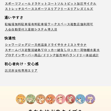
スポーツフィールド
ラケットコート
ソルトピット
加圧サイクル
ストレッチスペース
スポーツエリア
フリーエリア
レズミルズ
通いやすさ
駐輪場
無料駐車場
有料駐車場
ワークスペース
複数店舗利用可
入会自動受付
入退館システム導入済
快適性
シャワー
ジャグジー
天然温泉
ドライサウナ
ミストサウナ
スチームバス
岩盤浴
鍵ありロッカー
鍵なしロッカー
荷物棚
水素水
プロテインサーバー
商品/ドリンク販売
WiFi
ランドリー
体組成計
初心者向け・安心感
託児所
女性専用エリア