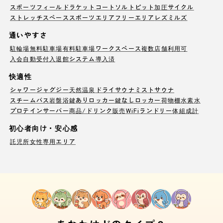
スポーツフィールド
ラケットコート
ソルトピット
加圧サイクル
ストレッチスペース
スポーツエリア
フリーエリア
レズミルズ
通いやすさ
駐輪場
無料駐車場
有料駐車場
ワークスペース
複数店舗利用可
入会自動受付
入退館システム導入済
快適性
シャワー
ジャグジー
天然温泉
ドライサウナ
ミストサウナ
スチームバス
岩盤浴
鍵ありロッカー
鍵なしロッカー
荷物棚
水素水
プロテインサーバー
商品/ドリンク販売
WiFi
ランドリー
体組成計
初心者向け・安心感
託児所
女性専用エリア