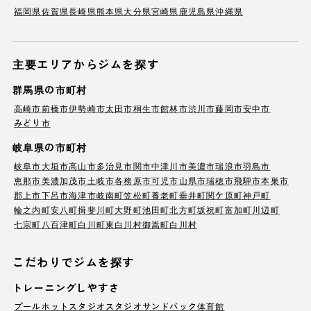
福岡県
佐賀県
長崎県
熊本県
大分県
宮崎県
鹿児島県
沖縄県
主要エリアからジムを探す
群馬県の市町村
高崎市
前橋市
伊勢崎市
太田市
桐生市
館林市
渋川市
藤岡市
安中市
みどり市
岐阜県の市町村
岐阜市
大垣市
高山市
多治見市
関市
中津川市
美濃市
瑞浪市
羽島市
恵那市
美濃加茂市
土岐市
各務原市
可児市
山県市
瑞穂市
飛騨市
本巣市
郡上市
下呂市
海津市
岐南町
笠松町
養老町
垂井町
関ケ原町
神戸町
輪之内町
安八町
揖斐川町
大野町
池田町
北方町
坂祝町
富加町
川辺町
七宗町
八百津町
白川町
東白川村
御嵩町
白川村
こだわりでジムを探す
トレーニングしやすさ
プール
ホットスタジオ
スタジオ
サンドバック
体育館