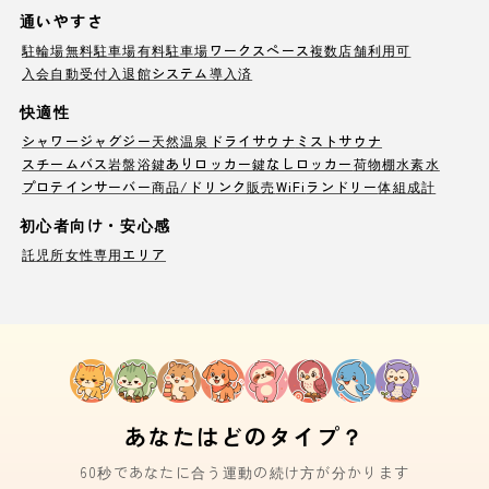
通いやすさ
駐輪場
無料駐車場
有料駐車場
ワークスペース
複数店舗利用可
入会自動受付
入退館システム導入済
快適性
シャワー
ジャグジー
天然温泉
ドライサウナ
ミストサウナ
スチームバス
岩盤浴
鍵ありロッカー
鍵なしロッカー
荷物棚
水素水
プロテインサーバー
商品/ドリンク販売
WiFi
ランドリー
体組成計
初心者向け・安心感
託児所
女性専用エリア
あなたはどのタイプ？
60秒であなたに合う運動の続け方が分かります