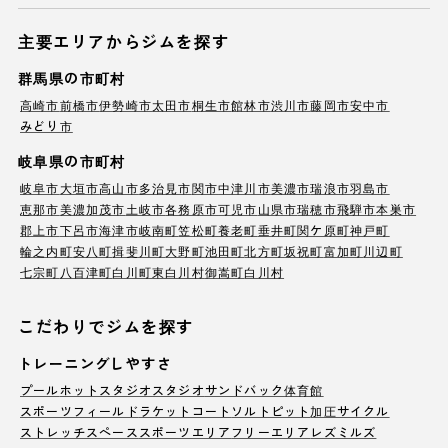
主要エリアからジムを探す
群馬県の市町村
高崎市
前橋市
伊勢崎市
太田市
桐生市
館林市
渋川市
藤岡市
安中市
みどり市
岐阜県の市町村
岐阜市
大垣市
高山市
多治見市
関市
中津川市
美濃市
瑞浪市
羽島市
恵那市
美濃加茂市
土岐市
各務原市
可児市
山県市
瑞穂市
飛騨市
本巣市
郡上市
下呂市
海津市
岐南町
笠松町
養老町
垂井町
関ケ原町
神戸町
輪之内町
安八町
揖斐川町
大野町
池田町
北方町
坂祝町
富加町
川辺町
七宗町
八百津町
白川町
東白川村
御嵩町
白川村
こだわりでジムを探す
トレーニングしやすさ
プール
ホットスタジオ
スタジオ
サンドバック
体育館
スポーツフィールド
ラケットコート
ソルトピット
加圧サイクル
ストレッチスペース
スポーツエリア
フリーエリア
レズミルズ