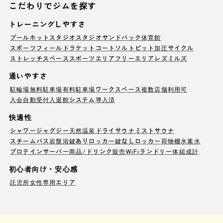
こだわりでジムを探す
トレーニングしやすさ
プール
ホットスタジオ
スタジオ
サンドバック
体育館
スポーツフィールド
ラケットコート
ソルトピット
加圧サイクル
ストレッチスペース
スポーツエリア
フリーエリア
レズミルズ
通いやすさ
駐輪場
無料駐車場
有料駐車場
ワークスペース
複数店舗利用可
入会自動受付
入退館システム導入済
快適性
シャワー
ジャグジー
天然温泉
ドライサウナ
ミストサウナ
スチームバス
岩盤浴
鍵ありロッカー
鍵なしロッカー
荷物棚
水素水
プロテインサーバー
商品/ドリンク販売
WiFi
ランドリー
体組成計
初心者向け・安心感
託児所
女性専用エリア