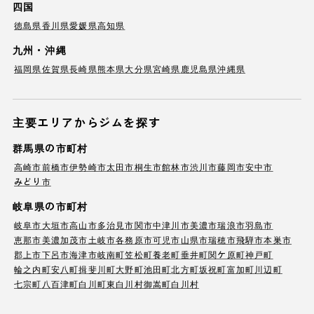
四国
徳島県
香川県
愛媛県
高知県
九州・沖縄
福岡県
佐賀県
長崎県
熊本県
大分県
宮崎県
鹿児島県
沖縄県
主要エリアからジムを探す
群馬県の市町村
高崎市
前橋市
伊勢崎市
太田市
桐生市
館林市
渋川市
藤岡市
安中市
みどり市
岐阜県の市町村
岐阜市
大垣市
高山市
多治見市
関市
中津川市
美濃市
瑞浪市
羽島市
恵那市
美濃加茂市
土岐市
各務原市
可児市
山県市
瑞穂市
飛騨市
本巣市
郡上市
下呂市
海津市
岐南町
笠松町
養老町
垂井町
関ケ原町
神戸町
輪之内町
安八町
揖斐川町
大野町
池田町
北方町
坂祝町
富加町
川辺町
七宗町
八百津町
白川町
東白川村
御嵩町
白川村