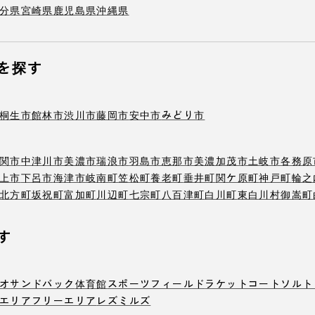
分県
宮崎県
鹿児島県
沖縄県
を探す
桐生市
館林市
渋川市
藤岡市
安中市
みどり市
関市
中津川市
美濃市
瑞浪市
羽島市
恵那市
美濃加茂市
土岐市
各務原
上市
下呂市
海津市
岐南町
笠松町
養老町
垂井町
関ケ原町
神戸町
輪之
北方町
坂祝町
富加町
川辺町
七宗町
八百津町
白川町
東白川村
御嵩町
す
オ
サンドバック
体育館
スポーツフィールド
ラケットコート
ソルト
エリア
フリーエリア
レズミルズ