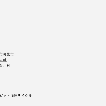
市
可児市
内町
白川村
ピット
加圧サイクル