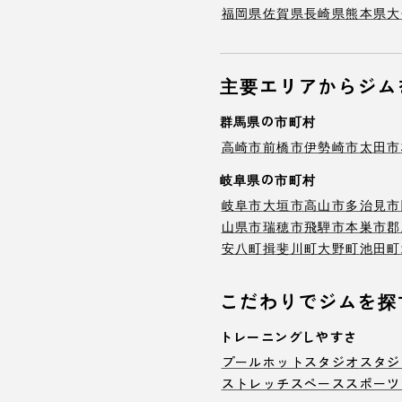
福岡県
佐賀県
長崎県
熊本県
大
主要エリアからジム
群馬県の市町村
高崎市
前橋市
伊勢崎市
太田市
岐阜県の市町村
岐阜市
大垣市
高山市
多治見市
山県市
瑞穂市
飛騨市
本巣市
郡
安八町
揖斐川町
大野町
池田町
こだわりでジムを探
トレーニングしやすさ
プール
ホットスタジオ
スタジ
ストレッチスペース
スポーツ