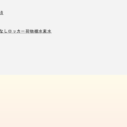
済
なしロッカー
荷物棚
水素水