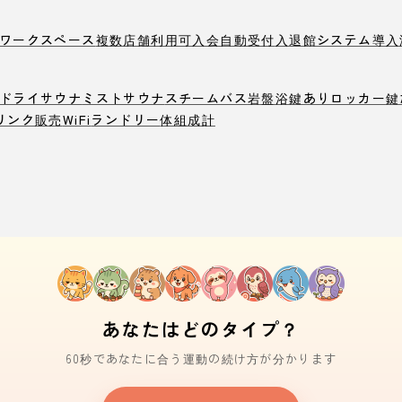
ワークスペース
複数店舗利用可
入会自動受付
入退館システム導入
ドライサウナ
ミストサウナ
スチームバス
岩盤浴
鍵ありロッカー
鍵
リンク販売
WiFi
ランドリー
体組成計
あなたはどのタイプ？
60秒であなたに合う運動の続け方が分かります