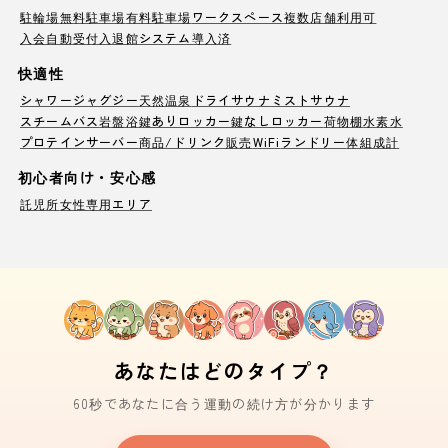
駐輪場
無料駐車場
有料駐車場
ワークスペース
複数店舗利用可
入会自動受付
入退館システム導入済
快適性
シャワー
ジャグジー
天然温泉
ドライサウナ
ミストサウナ
スチームバス
岩盤浴
鍵ありロッカー
鍵なしロッカー
荷物棚
水素水
プロテインサーバー
商品/ドリンク販売
WiFi
ランドリー
体組成計
初心者向け・安心感
託児所
女性専用エリア
あなたはどのタイプ？
60秒であなたに合う運動の続け方が分かります