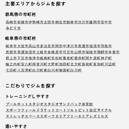
主要エリアからジムを探す
群馬県の市町村
高崎市
前橋市
伊勢崎市
太田市
桐生市
館林市
渋川市
藤岡市
安中市
みどり市
岐阜県の市町村
岐阜市
大垣市
高山市
多治見市
関市
中津川市
美濃市
瑞浪市
羽島市
恵那市
美濃加茂市
土岐市
各務原市
可児市
山県市
瑞穂市
飛騨市
本巣市
郡上市
下呂市
海津市
岐南町
笠松町
養老町
垂井町
関ケ原町
神戸町
輪之内町
安八町
揖斐川町
大野町
池田町
北方町
坂祝町
富加町
川辺町
七宗町
八百津町
白川町
東白川村
御嵩町
白川村
こだわりでジムを探す
トレーニングしやすさ
プール
ホットスタジオ
スタジオ
サンドバック
体育館
スポーツフィールド
ラケットコート
ソルトピット
加圧サイクル
ストレッチスペース
スポーツエリア
フリーエリア
レズミルズ
通いやすさ