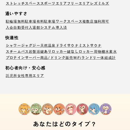
ストレッチスペース
スポーツエリア
フリーエリア
レズミルズ
通いやすさ
駐輪場
無料駐車場
有料駐車場
ワークスペース
複数店舗利用可
入会自動受付
入退館システム導入済
快適性
シャワー
ジャグジー
天然温泉
ドライサウナ
ミストサウナ
スチームバス
岩盤浴
鍵ありロッカー
鍵なしロッカー
荷物棚
水素水
プロテインサーバー
商品/ドリンク販売
WiFi
ランドリー
体組成計
初心者向け・安心感
託児所
女性専用エリア
あなたはどのタイプ？