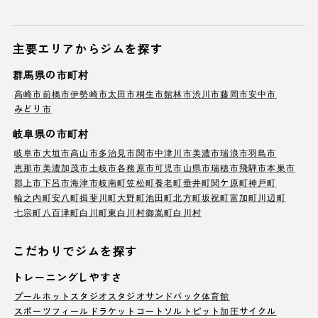
主要エリアからジムを探す
群馬県の市町村
高崎市
前橋市
伊勢崎市
太田市
桐生市
館林市
渋川市
藤岡市
安中市
みどり市
岐阜県の市町村
岐阜市
大垣市
高山市
多治見市
関市
中津川市
美濃市
瑞浪市
羽島市
恵那市
美濃加茂市
土岐市
各務原市
可児市
山県市
瑞穂市
飛騨市
本巣市
郡上市
下呂市
海津市
岐南町
笠松町
養老町
垂井町
関ケ原町
神戸町
輪之内町
安八町
揖斐川町
大野町
池田町
北方町
坂祝町
富加町
川辺町
七宗町
八百津町
白川町
東白川村
御嵩町
白川村
こだわりでジムを探す
トレーニングしやすさ
プール
ホットスタジオ
スタジオ
サンドバック
体育館
スポーツフィールド
ラケットコート
ソルトピット
加圧サイクル