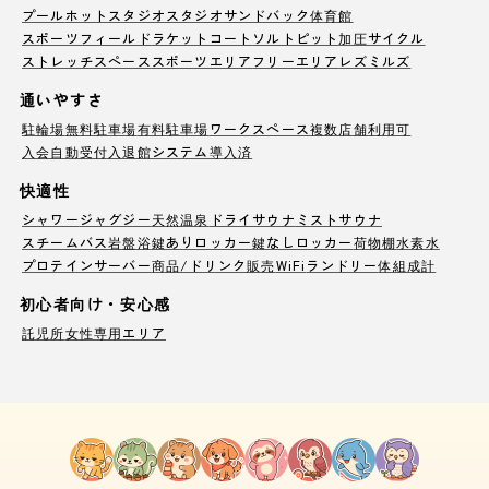
プール
ホットスタジオ
スタジオ
サンドバック
体育館
スポーツフィールド
ラケットコート
ソルトピット
加圧サイクル
ストレッチスペース
スポーツエリア
フリーエリア
レズミルズ
通いやすさ
駐輪場
無料駐車場
有料駐車場
ワークスペース
複数店舗利用可
入会自動受付
入退館システム導入済
快適性
シャワー
ジャグジー
天然温泉
ドライサウナ
ミストサウナ
スチームバス
岩盤浴
鍵ありロッカー
鍵なしロッカー
荷物棚
水素水
プロテインサーバー
商品/ドリンク販売
WiFi
ランドリー
体組成計
初心者向け・安心感
託児所
女性専用エリア