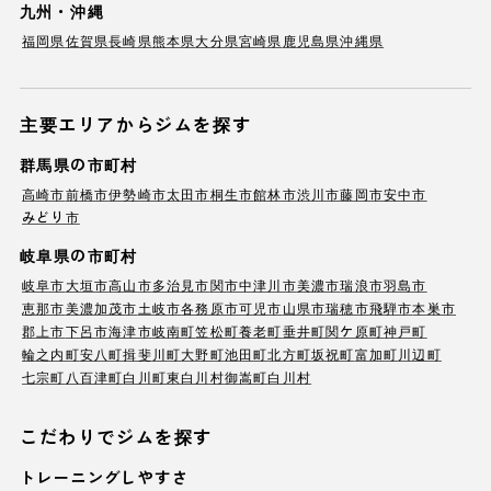
九州・沖縄
福岡県
佐賀県
長崎県
熊本県
大分県
宮崎県
鹿児島県
沖縄県
主要エリアからジムを探す
群馬県の市町村
高崎市
前橋市
伊勢崎市
太田市
桐生市
館林市
渋川市
藤岡市
安中市
みどり市
岐阜県の市町村
岐阜市
大垣市
高山市
多治見市
関市
中津川市
美濃市
瑞浪市
羽島市
恵那市
美濃加茂市
土岐市
各務原市
可児市
山県市
瑞穂市
飛騨市
本巣市
郡上市
下呂市
海津市
岐南町
笠松町
養老町
垂井町
関ケ原町
神戸町
輪之内町
安八町
揖斐川町
大野町
池田町
北方町
坂祝町
富加町
川辺町
七宗町
八百津町
白川町
東白川村
御嵩町
白川村
こだわりでジムを探す
トレーニングしやすさ