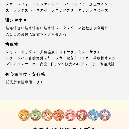
スポーツフィールド
ラケットコート
ソルトピット
加圧サイクル
ストレッチスペース
スポーツエリア
フリーエリア
レズミルズ
通いやすさ
駐輪場
無料駐車場
有料駐車場
ワークスペース
複数店舗利用可
入会自動受付
入退館システム導入済
快適性
シャワー
ジャグジー
天然温泉
ドライサウナ
ミストサウナ
スチームバス
岩盤浴
鍵ありロッカー
鍵なしロッカー
荷物棚
水素水
プロテインサーバー
商品/ドリンク販売
WiFi
ランドリー
体組成計
初心者向け・安心感
託児所
女性専用エリア