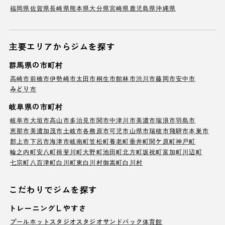
福岡県
佐賀県
長崎県
熊本県
大分県
宮崎県
鹿児島県
沖縄県
主要エリアからジムを探す
群馬県の市町村
高崎市
前橋市
伊勢崎市
太田市
桐生市
館林市
渋川市
藤岡市
安中市
みどり市
岐阜県の市町村
岐阜市
大垣市
高山市
多治見市
関市
中津川市
美濃市
瑞浪市
羽島市
恵那市
美濃加茂市
土岐市
各務原市
可児市
山県市
瑞穂市
飛騨市
本巣市
郡上市
下呂市
海津市
岐南町
笠松町
養老町
垂井町
関ケ原町
神戸町
輪之内町
安八町
揖斐川町
大野町
池田町
北方町
坂祝町
富加町
川辺町
七宗町
八百津町
白川町
東白川村
御嵩町
白川村
こだわりでジムを探す
トレーニングしやすさ
プール
ホットスタジオ
スタジオ
サンドバック
体育館