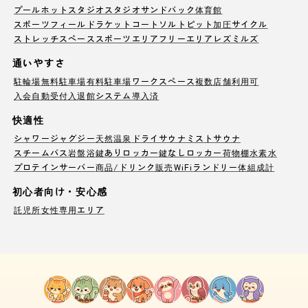
プール
ホットスタジオ
スタジオ
サンドバック
体育館
スポーツフィールド
ラケットコート
ソルトピット
加圧サイクル
ストレッチスペース
スポーツエリア
フリーエリア
レズミルズ
通いやすさ
駐輪場
無料駐車場
有料駐車場
ワークスペース
複数店舗利用可
入会自動受付
入退館システム導入済
快適性
シャワー
ジャグジー
天然温泉
ドライサウナ
ミストサウナ
スチームバス
岩盤浴
鍵ありロッカー
鍵なしロッカー
荷物棚
水素水
プロテインサーバー
商品/ドリンク販売
WiFi
ランドリー
体組成計
初心者向け・安心感
託児所
女性専用エリア