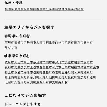
九州・沖縄
福岡県
佐賀県
長崎県
熊本県
大分県
宮崎県
鹿児島県
沖縄県
主要エリアからジムを探す
群馬県の市町村
高崎市
前橋市
伊勢崎市
太田市
桐生市
館林市
渋川市
藤岡市
安中市
みどり市
岐阜県の市町村
岐阜市
大垣市
高山市
多治見市
関市
中津川市
美濃市
瑞浪市
羽島市
恵那市
美濃加茂市
土岐市
各務原市
可児市
山県市
瑞穂市
飛騨市
本巣市
郡上市
下呂市
海津市
岐南町
笠松町
養老町
垂井町
関ケ原町
神戸町
輪之内町
安八町
揖斐川町
大野町
池田町
北方町
坂祝町
富加町
川辺町
七宗町
八百津町
白川町
東白川村
御嵩町
白川村
こだわりでジムを探す
トレーニングしやすさ