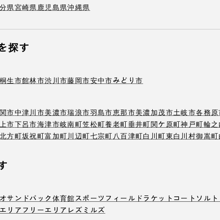
分県
宮崎県
鹿児島県
沖縄県
を探す
桐生市
館林市
渋川市
藤岡市
安中市
みどり市
関市
中津川市
美濃市
瑞浪市
羽島市
恵那市
美濃加茂市
土岐市
各務原
上市
下呂市
海津市
岐南町
笠松町
養老町
垂井町
関ケ原町
神戸町
輪之
北方町
坂祝町
富加町
川辺町
七宗町
八百津町
白川町
東白川村
御嵩町
す
オ
サンドバック
体育館
スポーツフィールド
ラケットコート
ソルト
エリア
フリーエリア
レズミルズ