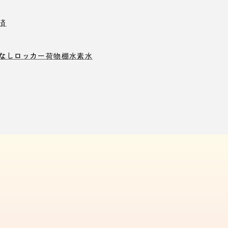
済
なしロッカー
荷物棚
水素水