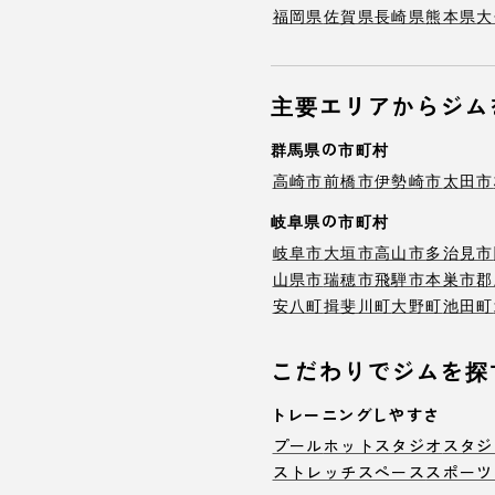
福岡県
佐賀県
長崎県
熊本県
大
主要エリアからジム
群馬県の市町村
高崎市
前橋市
伊勢崎市
太田市
岐阜県の市町村
岐阜市
大垣市
高山市
多治見市
山県市
瑞穂市
飛騨市
本巣市
郡
安八町
揖斐川町
大野町
池田町
こだわりでジムを探
トレーニングしやすさ
プール
ホットスタジオ
スタジ
ストレッチスペース
スポーツ