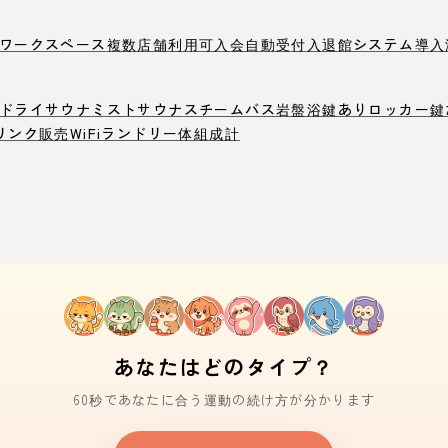
ワークスペース
複数店舗利用可
入会自動受付
入退館システム導入
ドライサウナ
ミストサウナ
スチームバス
岩盤浴
鍵ありロッカー
鍵
リンク販売
WiFi
ランドリー
体組成計
あなたはどのタイプ？
60秒であなたに合う運動の続け方が分かります