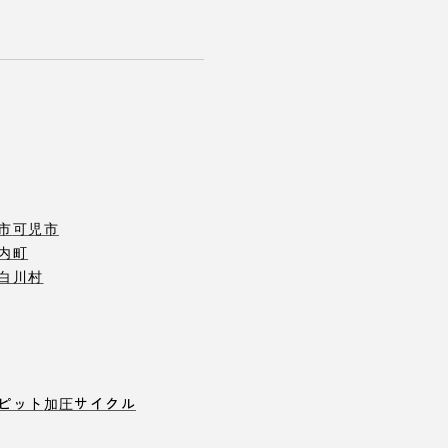
市
可児市
内町
白川村
ピット
加圧サイクル