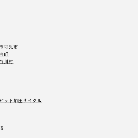
市
可児市
内町
白川村
ピット
加圧サイクル
済