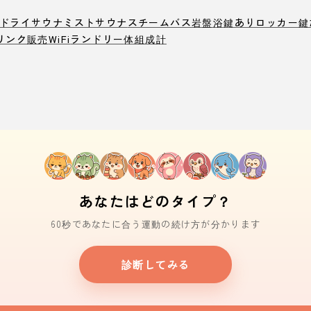
ドライサウナ
ミストサウナ
スチームバス
岩盤浴
鍵ありロッカー
鍵
リンク販売
WiFi
ランドリー
体組成計
あなたはどのタイプ？
60秒であなたに合う運動の続け方が分かります
診断してみる