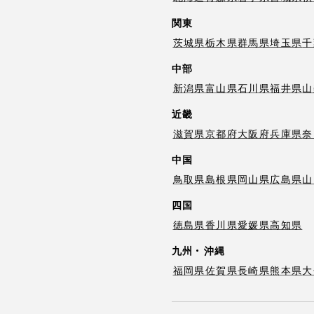
関東
茨城県
栃木県
群馬県
埼玉県
千
中部
新潟県
富山県
石川県
福井県
山
近畿
滋賀県
京都府
大阪府
兵庫県
奈
中国
鳥取県
島根県
岡山県
広島県
山
四国
徳島県
香川県
愛媛県
高知県
九州・沖縄
福岡県
佐賀県
長崎県
熊本県
大