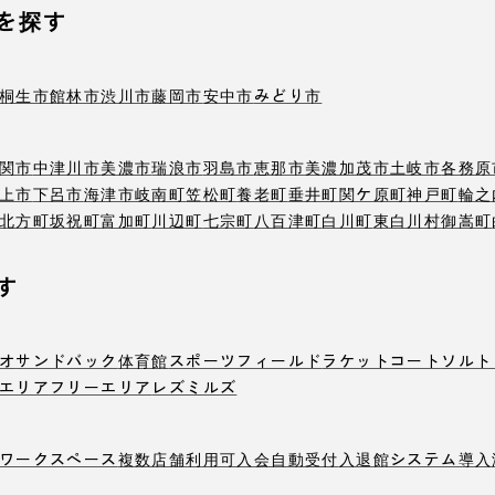
を探す
桐生市
館林市
渋川市
藤岡市
安中市
みどり市
関市
中津川市
美濃市
瑞浪市
羽島市
恵那市
美濃加茂市
土岐市
各務原
上市
下呂市
海津市
岐南町
笠松町
養老町
垂井町
関ケ原町
神戸町
輪之
北方町
坂祝町
富加町
川辺町
七宗町
八百津町
白川町
東白川村
御嵩町
す
オ
サンドバック
体育館
スポーツフィールド
ラケットコート
ソルト
エリア
フリーエリア
レズミルズ
ワークスペース
複数店舗利用可
入会自動受付
入退館システム導入