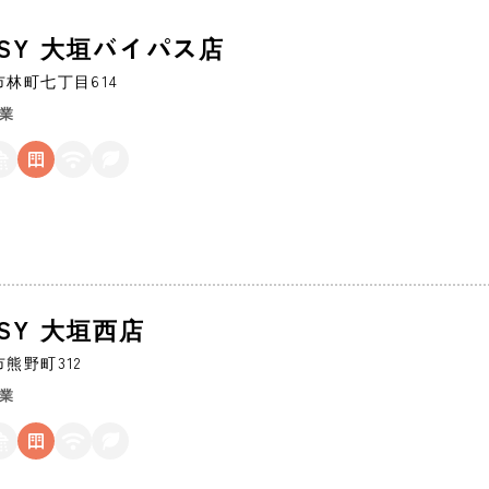
EASY 大垣バイパス店
市
林町七丁目614
営業
ASY 大垣西店
市
熊野町312
営業