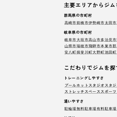
主要エリアからジム
群馬県の市町村
高崎市
前橋市
伊勢崎市
太田市
岐阜県の市町村
岐阜市
大垣市
高山市
多治見市
山県市
瑞穂市
飛騨市
本巣市
郡
安八町
揖斐川町
大野町
池田町
こだわりでジムを探
トレーニングしやすさ
プール
ホットスタジオ
スタジ
ストレッチスペース
スポーツ
通いやすさ
駐輪場
無料駐車場
有料駐車場