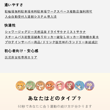
通いやすさ
駐輪場
無料駐車場
有料駐車場
ワークスペース
複数店舗利用可
入会自動受付
入退館システム導入済
快適性
シャワー
ジャグジー
天然温泉
ドライサウナ
ミストサウナ
スチームバス
岩盤浴
鍵ありロッカー
鍵なしロッカー
荷物棚
水素水
プロテインサーバー
商品/ドリンク販売
WiFi
ランドリー
体組成計
初心者向け・安心感
託児所
女性専用エリア
あなたはどのタイプ？
60秒であなたに合う運動の続け方が分かります