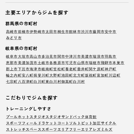
主要エリアからジムを探す
群馬県の市町村
高崎市
前橋市
伊勢崎市
太田市
桐生市
館林市
渋川市
藤岡市
安中市
みどり市
岐阜県の市町村
岐阜市
大垣市
高山市
多治見市
関市
中津川市
美濃市
瑞浪市
羽島市
恵那市
美濃加茂市
土岐市
各務原市
可児市
山県市
瑞穂市
飛騨市
本巣市
郡上市
下呂市
海津市
岐南町
笠松町
養老町
垂井町
関ケ原町
神戸町
輪之内町
安八町
揖斐川町
大野町
池田町
北方町
坂祝町
富加町
川辺町
七宗町
八百津町
白川町
東白川村
御嵩町
白川村
こだわりでジムを探す
トレーニングしやすさ
プール
ホットスタジオ
スタジオ
サンドバック
体育館
スポーツフィールド
ラケットコート
ソルトピット
加圧サイクル
ストレッチスペース
スポーツエリア
フリーエリア
レズミルズ