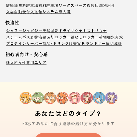
駐輪場
無料駐車場
有料駐車場
ワークスペース
複数店舗利用可
入会自動受付
入退館システム導入済
快適性
シャワー
ジャグジー
天然温泉
ドライサウナ
ミストサウナ
スチームバス
岩盤浴
鍵ありロッカー
鍵なしロッカー
荷物棚
水素水
プロテインサーバー
商品/ドリンク販売
WiFi
ランドリー
体組成計
初心者向け・安心感
託児所
女性専用エリア
あなたはどのタイプ？
60秒であなたに合う運動の続け方が分かります