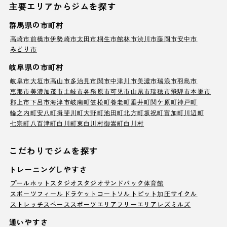
主要エリアからジムを探す
群馬県の市町村
高崎市
前橋市
伊勢崎市
太田市
桐生市
館林市
渋川市
藤岡市
安中市
みどり市
岐阜県の市町村
岐阜市
大垣市
高山市
多治見市
関市
中津川市
美濃市
瑞浪市
羽島市
恵那市
美濃加茂市
土岐市
各務原市
可児市
山県市
瑞穂市
飛騨市
本巣市
郡上市
下呂市
海津市
岐南町
笠松町
養老町
垂井町
関ケ原町
神戸町
輪之内町
安八町
揖斐川町
大野町
池田町
北方町
坂祝町
富加町
川辺町
七宗町
八百津町
白川町
東白川村
御嵩町
白川村
こだわりでジムを探す
トレーニングしやすさ
プール
ホットスタジオ
スタジオ
サンドバック
体育館
スポーツフィールド
ラケットコート
ソルトピット
加圧サイクル
ストレッチスペース
スポーツエリア
フリーエリア
レズミルズ
通いやすさ