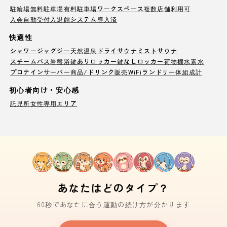
駐輪場
無料駐車場
有料駐車場
ワークスペース
複数店舗利用可
入会自動受付
入退館システム導入済
快適性
シャワー
ジャグジー
天然温泉
ドライサウナ
ミストサウナ
スチームバス
岩盤浴
鍵ありロッカー
鍵なしロッカー
荷物棚
水素水
プロテインサーバー
商品/ドリンク販売
WiFi
ランドリー
体組成計
初心者向け・安心感
託児所
女性専用エリア
あなたはどのタイプ？
60秒であなたに合う運動の続け方が分かります