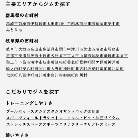
主要エリアからジムを探す
群馬県の市町村
高崎市
前橋市
伊勢崎市
太田市
桐生市
館林市
渋川市
藤岡市
安中市
みどり市
岐阜県の市町村
岐阜市
大垣市
高山市
多治見市
関市
中津川市
美濃市
瑞浪市
羽島市
恵那市
美濃加茂市
土岐市
各務原市
可児市
山県市
瑞穂市
飛騨市
本巣市
郡上市
下呂市
海津市
岐南町
笠松町
養老町
垂井町
関ケ原町
神戸町
輪之内町
安八町
揖斐川町
大野町
池田町
北方町
坂祝町
富加町
川辺町
七宗町
八百津町
白川町
東白川村
御嵩町
白川村
こだわりでジムを探す
トレーニングしやすさ
プール
ホットスタジオ
スタジオ
サンドバック
体育館
スポーツフィールド
ラケットコート
ソルトピット
加圧サイクル
ストレッチスペース
スポーツエリア
フリーエリア
レズミルズ
通いやすさ