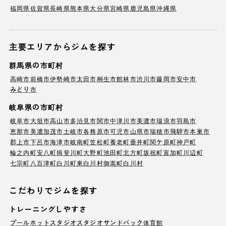
福岡県
佐賀県
長崎県
熊本県
大分県
宮崎県
鹿児島県
沖縄県
主要エリアからジムを探す
群馬県の市町村
高崎市
前橋市
伊勢崎市
太田市
桐生市
館林市
渋川市
藤岡市
安中市
みどり市
岐阜県の市町村
岐阜市
大垣市
高山市
多治見市
関市
中津川市
美濃市
瑞浪市
羽島市
恵那市
美濃加茂市
土岐市
各務原市
可児市
山県市
瑞穂市
飛騨市
本巣市
郡上市
下呂市
海津市
岐南町
笠松町
養老町
垂井町
関ケ原町
神戸町
輪之内町
安八町
揖斐川町
大野町
池田町
北方町
坂祝町
富加町
川辺町
七宗町
八百津町
白川町
東白川村
御嵩町
白川村
こだわりでジムを探す
トレーニングしやすさ
プール
ホットスタジオ
スタジオ
サンドバック
体育館