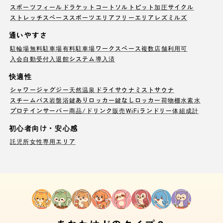
スポーツフィールド
ラケットコート
ソルトピット
加圧サイクル
ストレッチスペース
スポーツエリア
フリーエリア
レズミルズ
通いやすさ
駐輪場
無料駐車場
有料駐車場
ワークスペース
複数店舗利用可
入会自動受付
入退館システム導入済
快適性
シャワー
ジャグジー
天然温泉
ドライサウナ
ミストサウナ
スチームバス
岩盤浴
鍵ありロッカー
鍵なしロッカー
荷物棚
水素水
プロテインサーバー
商品/ドリンク販売
WiFi
ランドリー
体組成計
初心者向け・安心感
託児所
女性専用エリア