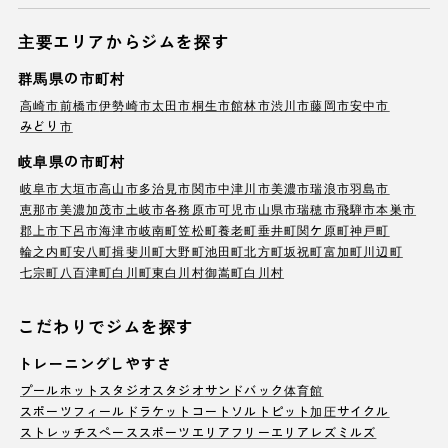
主要エリアからジムを探す
群馬県の市町村
高崎市
前橋市
伊勢崎市
太田市
桐生市
館林市
渋川市
藤岡市
安中市
みどり市
岐阜県の市町村
岐阜市
大垣市
高山市
多治見市
関市
中津川市
美濃市
瑞浪市
羽島市
恵那市
美濃加茂市
土岐市
各務原市
可児市
山県市
瑞穂市
飛騨市
本巣市
郡上市
下呂市
海津市
岐南町
笠松町
養老町
垂井町
関ケ原町
神戸町
輪之内町
安八町
揖斐川町
大野町
池田町
北方町
坂祝町
富加町
川辺町
七宗町
八百津町
白川町
東白川村
御嵩町
白川村
こだわりでジムを探す
トレーニングしやすさ
プール
ホットスタジオ
スタジオ
サンドバック
体育館
スポーツフィールド
ラケットコート
ソルトピット
加圧サイクル
ストレッチスペース
スポーツエリア
フリーエリア
レズミルズ