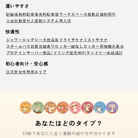
通いやすさ
駐輪場
無料駐車場
有料駐車場
ワークスペース
複数店舗利用可
入会自動受付
入退館システム導入済
快適性
シャワー
ジャグジー
天然温泉
ドライサウナ
ミストサウナ
スチームバス
岩盤浴
鍵ありロッカー
鍵なしロッカー
荷物棚
水素水
プロテインサーバー
商品/ドリンク販売
WiFi
ランドリー
体組成計
初心者向け・安心感
託児所
女性専用エリア
あなたはどのタイプ？
60秒であなたに合う運動の続け方が分かります