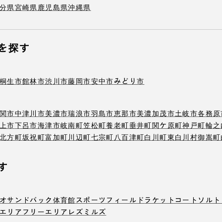
分県
宮崎県
鹿児島県
沖縄県
を探す
桐生市
館林市
渋川市
藤岡市
安中市
みどり市
関市
中津川市
美濃市
瑞浪市
羽島市
恵那市
美濃加茂市
土岐市
各務原
上市
下呂市
海津市
岐南町
笠松町
養老町
垂井町
関ケ原町
神戸町
輪之
北方町
坂祝町
富加町
川辺町
七宗町
八百津町
白川町
東白川村
御嵩町
す
オ
サンドバック
体育館
スポーツフィールド
ラケットコート
ソルト
エリア
フリーエリア
レズミルズ