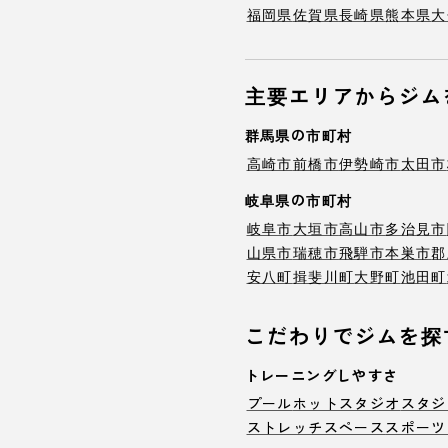
福岡県
佐賀県
長崎県
熊本県
大
主要エリアからジム
群馬県の市町村
高崎市
前橋市
伊勢崎市
太田市
岐阜県の市町村
岐阜市
大垣市
高山市
多治見市
山県市
瑞穂市
飛騨市
本巣市
郡
安八町
揖斐川町
大野町
池田町
こだわりでジムを探
トレーニングしやすさ
プール
ホットスタジオ
スタジ
ストレッチスペース
スポーツ