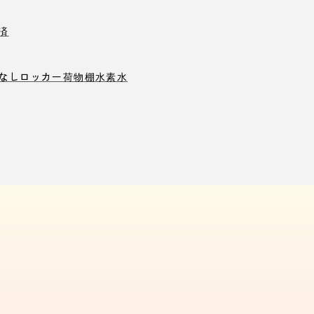
済
なしロッカー
荷物棚
水素水