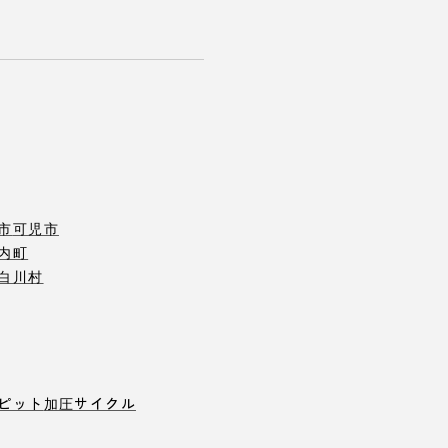
市
可児市
内町
白川村
ピット
加圧サイクル