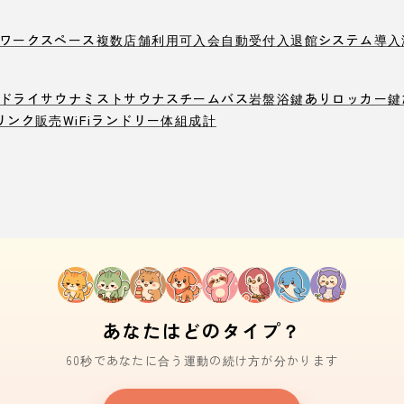
ワークスペース
複数店舗利用可
入会自動受付
入退館システム導入
ドライサウナ
ミストサウナ
スチームバス
岩盤浴
鍵ありロッカー
鍵
リンク販売
WiFi
ランドリー
体組成計
あなたはどのタイプ？
60秒であなたに合う運動の続け方が分かります