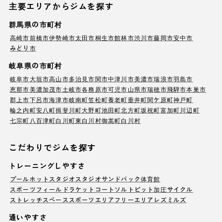
主要エリアからジムを探す
群馬県の市町村
高崎市
前橋市
伊勢崎市
太田市
桐生市
館林市
渋川市
藤岡市
安中市
みどり市
岐阜県の市町村
岐阜市
大垣市
高山市
多治見市
関市
中津川市
美濃市
瑞浪市
羽島市
恵那市
美濃加茂市
土岐市
各務原市
可児市
山県市
瑞穂市
飛騨市
本巣市
郡上市
下呂市
海津市
岐南町
笠松町
養老町
垂井町
関ケ原町
神戸町
輪之内町
安八町
揖斐川町
大野町
池田町
北方町
坂祝町
富加町
川辺町
七宗町
八百津町
白川町
東白川村
御嵩町
白川村
こだわりでジムを探す
トレーニングしやすさ
プール
ホットスタジオ
スタジオ
サンドバック
体育館
スポーツフィールド
ラケットコート
ソルトピット
加圧サイクル
ストレッチスペース
スポーツエリア
フリーエリア
レズミルズ
通いやすさ