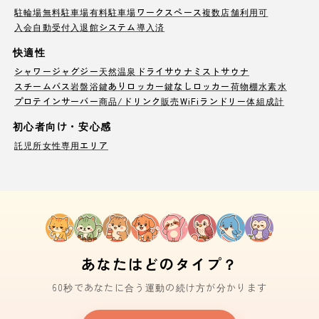
駐輪場
無料駐車場
有料駐車場
ワークスペース
複数店舗利用可
入会自動受付
入退館システム導入済
快適性
シャワー
ジャグジー
天然温泉
ドライサウナ
ミストサウナ
スチームバス
岩盤浴
鍵ありロッカー
鍵なしロッカー
荷物棚
水素水
プロテインサーバー
商品/ドリンク販売
WiFi
ランドリー
体組成計
初心者向け・安心感
託児所
女性専用エリア
あなたはどのタイプ？
60秒であなたに合う運動の続け方が分かります