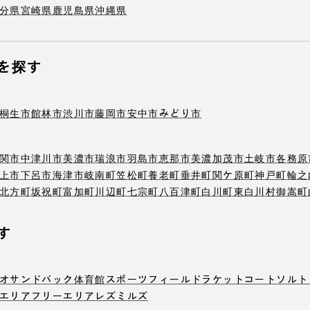
分県
宮崎県
鹿児島県
沖縄県
を探す
桐生市
館林市
渋川市
藤岡市
安中市
みどり市
関市
中津川市
美濃市
瑞浪市
羽島市
恵那市
美濃加茂市
土岐市
各務原
上市
下呂市
海津市
岐南町
笠松町
養老町
垂井町
関ケ原町
神戸町
輪之
北方町
坂祝町
富加町
川辺町
七宗町
八百津町
白川町
東白川村
御嵩町
す
オ
サンドバック
体育館
スポーツフィールド
ラケットコート
ソルト
エリア
フリーエリア
レズミルズ