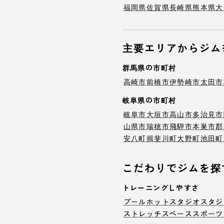
福岡県
佐賀県
長崎県
熊本県
大
主要エリアからジム
群馬県の市町村
高崎市
前橋市
伊勢崎市
太田市
岐阜県の市町村
岐阜市
大垣市
高山市
多治見市
山県市
瑞穂市
飛騨市
本巣市
郡
安八町
揖斐川町
大野町
池田町
こだわりでジムを探
トレーニングしやすさ
プール
ホットスタジオ
スタジ
ストレッチスペース
スポーツ