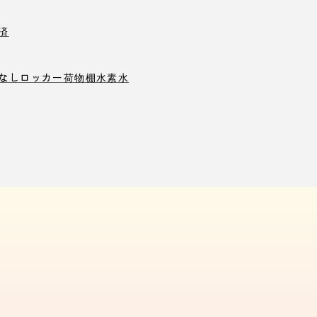
済
なしロッカー
荷物棚
水素水