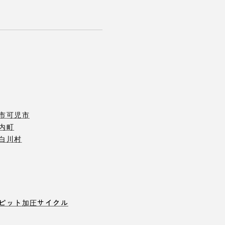
市
可児市
内町
白川村
ピット
加圧サイクル