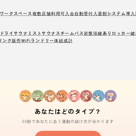
ワークスペース
複数店舗利用可
入会自動受付
入退館システム導入
ドライサウナ
ミストサウナ
スチームバス
岩盤浴
鍵ありロッカー
鍵
リンク販売
WiFi
ランドリー
体組成計
あなたはどのタイプ？
60秒であなたに合う運動の続け方が分かります