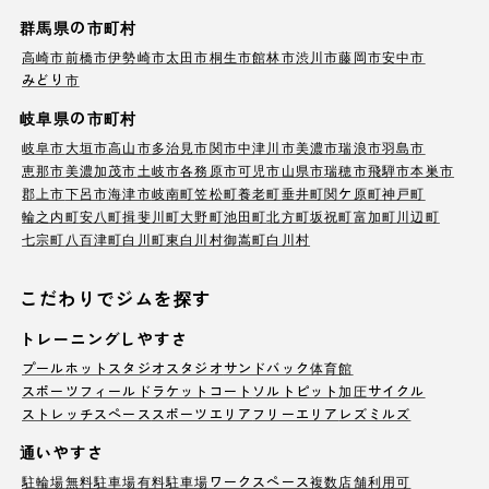
群馬県の市町村
高崎市
前橋市
伊勢崎市
太田市
桐生市
館林市
渋川市
藤岡市
安中市
みどり市
岐阜県の市町村
岐阜市
大垣市
高山市
多治見市
関市
中津川市
美濃市
瑞浪市
羽島市
恵那市
美濃加茂市
土岐市
各務原市
可児市
山県市
瑞穂市
飛騨市
本巣市
郡上市
下呂市
海津市
岐南町
笠松町
養老町
垂井町
関ケ原町
神戸町
輪之内町
安八町
揖斐川町
大野町
池田町
北方町
坂祝町
富加町
川辺町
七宗町
八百津町
白川町
東白川村
御嵩町
白川村
こだわりでジムを探す
トレーニングしやすさ
プール
ホットスタジオ
スタジオ
サンドバック
体育館
スポーツフィールド
ラケットコート
ソルトピット
加圧サイクル
ストレッチスペース
スポーツエリア
フリーエリア
レズミルズ
通いやすさ
駐輪場
無料駐車場
有料駐車場
ワークスペース
複数店舗利用可