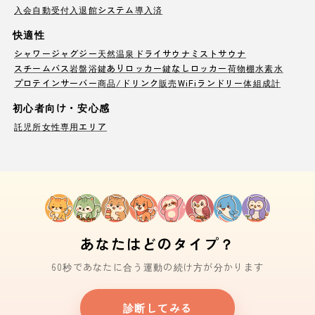
入会自動受付
入退館システム導入済
快適性
シャワー
ジャグジー
天然温泉
ドライサウナ
ミストサウナ
スチームバス
岩盤浴
鍵ありロッカー
鍵なしロッカー
荷物棚
水素水
プロテインサーバー
商品/ドリンク販売
WiFi
ランドリー
体組成計
初心者向け・安心感
託児所
女性専用エリア
あなたはどのタイプ？
60秒であなたに合う運動の続け方が分かります
診断してみる