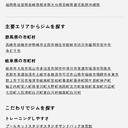
福岡県
佐賀県
長崎県
熊本県
大分県
宮崎県
鹿児島県
沖縄県
主要エリアからジムを探す
群馬県の市町村
高崎市
前橋市
伊勢崎市
太田市
桐生市
館林市
渋川市
藤岡市
安中市
みどり市
岐阜県の市町村
岐阜市
大垣市
高山市
多治見市
関市
中津川市
美濃市
瑞浪市
羽島市
恵那市
美濃加茂市
土岐市
各務原市
可児市
山県市
瑞穂市
飛騨市
本巣市
郡上市
下呂市
海津市
岐南町
笠松町
養老町
垂井町
関ケ原町
神戸町
輪之内町
安八町
揖斐川町
大野町
池田町
北方町
坂祝町
富加町
川辺町
七宗町
八百津町
白川町
東白川村
御嵩町
白川村
こだわりでジムを探す
トレーニングしやすさ
プール
ホットスタジオ
スタジオ
サンドバック
体育館