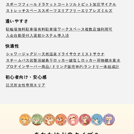
スポーツフィールド
ラケットコート
ソルトピット
加圧サイクル
ストレッチスペース
スポーツエリア
フリーエリア
レズミルズ
通いやすさ
駐輪場
無料駐車場
有料駐車場
ワークスペース
複数店舗利用可
入会自動受付
入退館システム導入済
快適性
シャワー
ジャグジー
天然温泉
ドライサウナ
ミストサウナ
スチームバス
岩盤浴
鍵ありロッカー
鍵なしロッカー
荷物棚
水素水
プロテインサーバー
商品/ドリンク販売
WiFi
ランドリー
体組成計
初心者向け・安心感
託児所
女性専用エリア