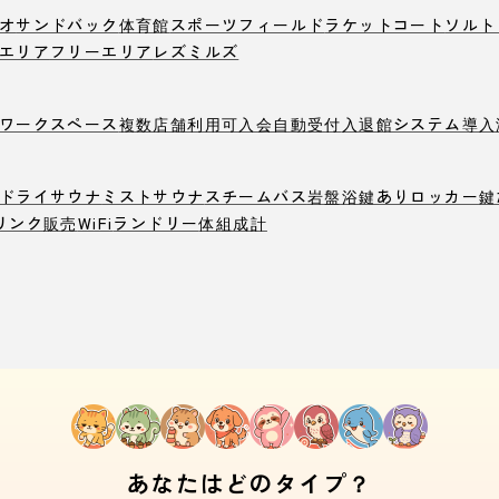
オ
サンドバック
体育館
スポーツフィールド
ラケットコート
ソルト
エリア
フリーエリア
レズミルズ
ワークスペース
複数店舗利用可
入会自動受付
入退館システム導入
ドライサウナ
ミストサウナ
スチームバス
岩盤浴
鍵ありロッカー
鍵
リンク販売
WiFi
ランドリー
体組成計
あなたはどのタイプ？