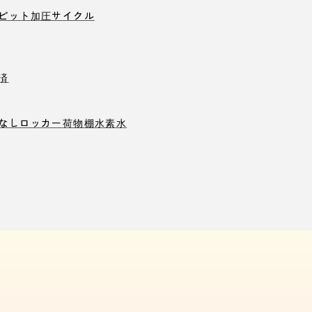
ピット
加圧サイクル
済
なしロッカー
荷物棚
水素水