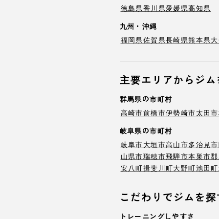
徳島県
香川県
愛媛県
高知県
九州・沖縄
福岡県
佐賀県
長崎県
熊本県
大
主要エリアからジム
群馬県の市町村
高崎市
前橋市
伊勢崎市
太田市
岐阜県の市町村
岐阜市
大垣市
高山市
多治見市
山県市
瑞穂市
飛騨市
本巣市
郡
安八町
揖斐川町
大野町
池田町
こだわりでジムを探
トレーニングしやすさ