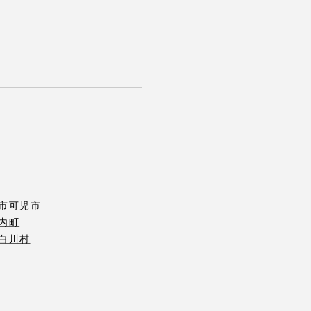
市
可児市
内町
白川村