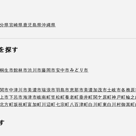
分県
宮崎県
鹿児島県
沖縄県
を探す
桐生市
館林市
渋川市
藤岡市
安中市
みどり市
関市
中津川市
美濃市
瑞浪市
羽島市
恵那市
美濃加茂市
土岐市
各務原
上市
下呂市
海津市
岐南町
笠松町
養老町
垂井町
関ケ原町
神戸町
輪之
北方町
坂祝町
富加町
川辺町
七宗町
八百津町
白川町
東白川村
御嵩町
す