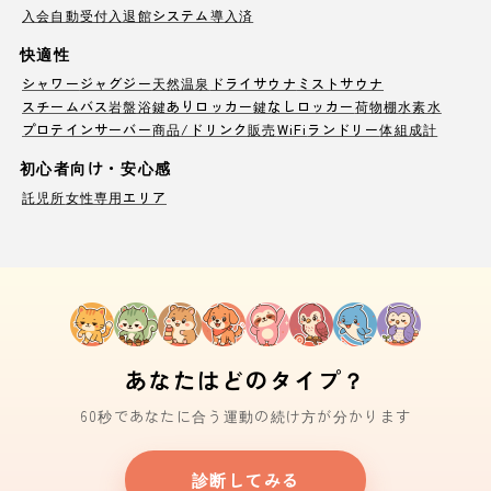
入会自動受付
入退館システム導入済
快適性
シャワー
ジャグジー
天然温泉
ドライサウナ
ミストサウナ
スチームバス
岩盤浴
鍵ありロッカー
鍵なしロッカー
荷物棚
水素水
プロテインサーバー
商品/ドリンク販売
WiFi
ランドリー
体組成計
初心者向け・安心感
託児所
女性専用エリア
あなたはどのタイプ？
60秒であなたに合う運動の続け方が分かります
診断してみる