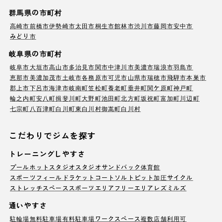
群馬県の市町村
高崎市
前橋市
伊勢崎市
太田市
桐生市
館林市
渋川市
藤岡市
安中市
みどり市
岐阜県の市町村
岐阜市
大垣市
高山市
多治見市
関市
中津川市
美濃市
瑞浪市
羽島市
恵那市
美濃加茂市
土岐市
各務原市
可児市
山県市
瑞穂市
飛騨市
本巣市
郡上市
下呂市
海津市
岐南町
笠松町
養老町
垂井町
関ケ原町
神戸町
輪之内町
安八町
揖斐川町
大野町
池田町
北方町
坂祝町
富加町
川辺町
七宗町
八百津町
白川町
東白川村
御嵩町
白川村
こだわりでジムを探す
トレーニングしやすさ
プール
ホットスタジオ
スタジオ
サンドバック
体育館
スポーツフィールド
ラケットコート
ソルトピット
加圧サイクル
ストレッチスペース
スポーツエリア
フリーエリア
レズミルズ
通いやすさ
駐輪場
無料駐車場
有料駐車場
ワークスペース
複数店舗利用可