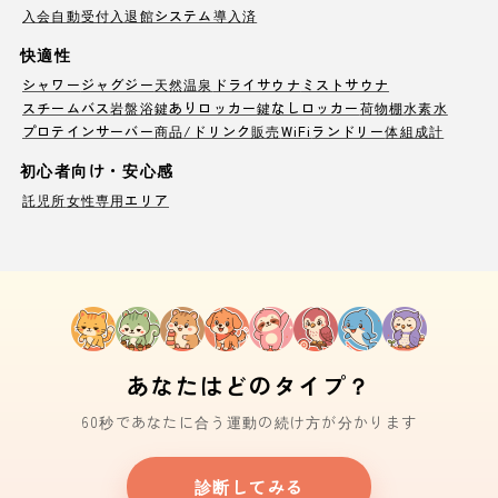
入会自動受付
入退館システム導入済
快適性
シャワー
ジャグジー
天然温泉
ドライサウナ
ミストサウナ
スチームバス
岩盤浴
鍵ありロッカー
鍵なしロッカー
荷物棚
水素水
プロテインサーバー
商品/ドリンク販売
WiFi
ランドリー
体組成計
初心者向け・安心感
託児所
女性専用エリア
あなたはどのタイプ？
60秒であなたに合う運動の続け方が分かります
診断してみる