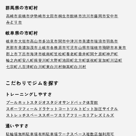
群馬県の市町村
高崎市
前橋市
伊勢崎市
太田市
桐生市
館林市
渋川市
藤岡市
安中市
みどり市
岐阜県の市町村
岐阜市
大垣市
高山市
多治見市
関市
中津川市
美濃市
瑞浪市
羽島市
恵那市
美濃加茂市
土岐市
各務原市
可児市
山県市
瑞穂市
飛騨市
本巣市
郡上市
下呂市
海津市
岐南町
笠松町
養老町
垂井町
関ケ原町
神戸町
輪之内町
安八町
揖斐川町
大野町
池田町
北方町
坂祝町
富加町
川辺町
七宗町
八百津町
白川町
東白川村
御嵩町
白川村
こだわりでジムを探す
トレーニングしやすさ
プール
ホットスタジオ
スタジオ
サンドバック
体育館
スポーツフィールド
ラケットコート
ソルトピット
加圧サイクル
ストレッチスペース
スポーツエリア
フリーエリア
レズミルズ
通いやすさ
駐輪場
無料駐車場
有料駐車場
ワークスペース
複数店舗利用可