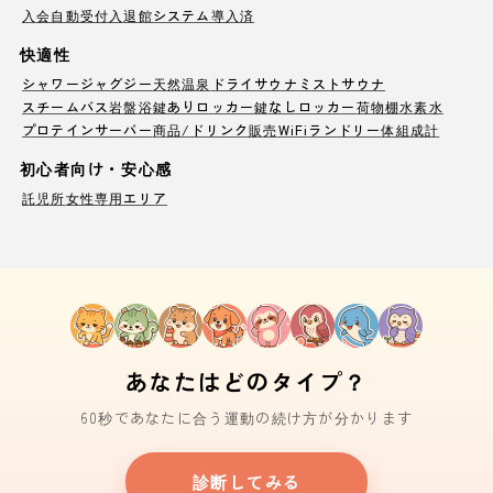
入会自動受付
入退館システム導入済
快適性
シャワー
ジャグジー
天然温泉
ドライサウナ
ミストサウナ
スチームバス
岩盤浴
鍵ありロッカー
鍵なしロッカー
荷物棚
水素水
プロテインサーバー
商品/ドリンク販売
WiFi
ランドリー
体組成計
初心者向け・安心感
託児所
女性専用エリア
あなたはどのタイプ？
60秒であなたに合う運動の続け方が分かります
診断してみる