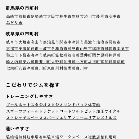
群馬県の市町村
高崎市
前橋市
伊勢崎市
太田市
桐生市
館林市
渋川市
藤岡市
安中市
みどり市
岐阜県の市町村
岐阜市
大垣市
高山市
多治見市
関市
中津川市
美濃市
瑞浪市
羽島市
恵那市
美濃加茂市
土岐市
各務原市
可児市
山県市
瑞穂市
飛騨市
本巣市
郡上市
下呂市
海津市
岐南町
笠松町
養老町
垂井町
関ケ原町
神戸町
輪之内町
安八町
揖斐川町
大野町
池田町
北方町
坂祝町
富加町
川辺町
七宗町
八百津町
白川町
東白川村
御嵩町
白川村
こだわりでジムを探す
トレーニングしやすさ
プール
ホットスタジオ
スタジオ
サンドバック
体育館
スポーツフィールド
ラケットコート
ソルトピット
加圧サイクル
ストレッチスペース
スポーツエリア
フリーエリア
レズミルズ
通いやすさ
駐輪場
無料駐車場
有料駐車場
ワークスペース
複数店舗利用可