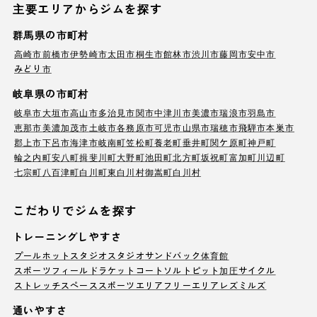
主要エリアからジムを探す
群馬県の市町村
高崎市
前橋市
伊勢崎市
太田市
桐生市
館林市
渋川市
藤岡市
安中市
みどり市
岐阜県の市町村
岐阜市
大垣市
高山市
多治見市
関市
中津川市
美濃市
瑞浪市
羽島市
恵那市
美濃加茂市
土岐市
各務原市
可児市
山県市
瑞穂市
飛騨市
本巣市
郡上市
下呂市
海津市
岐南町
笠松町
養老町
垂井町
関ケ原町
神戸町
輪之内町
安八町
揖斐川町
大野町
池田町
北方町
坂祝町
富加町
川辺町
七宗町
八百津町
白川町
東白川村
御嵩町
白川村
こだわりでジムを探す
トレーニングしやすさ
プール
ホットスタジオ
スタジオ
サンドバック
体育館
スポーツフィールド
ラケットコート
ソルトピット
加圧サイクル
ストレッチスペース
スポーツエリア
フリーエリア
レズミルズ
通いやすさ