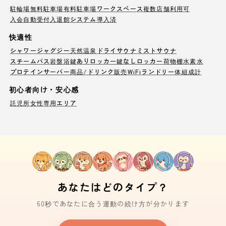
駐輪場
無料駐車場
有料駐車場
ワークスペース
複数店舗利用可
入会自動受付
入退館システム導入済
快適性
シャワー
ジャグジー
天然温泉
ドライサウナ
ミストサウナ
スチームバス
岩盤浴
鍵ありロッカー
鍵なしロッカー
荷物棚
水素水
プロテインサーバー
商品/ドリンク販売
WiFi
ランドリー
体組成計
初心者向け・安心感
託児所
女性専用エリア
あなたはどのタイプ？
60秒であなたに合う運動の続け方が分かります