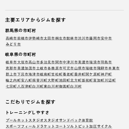
主要エリアからジムを探す
群馬県の市町村
高崎市
前橋市
伊勢崎市
太田市
桐生市
館林市
渋川市
藤岡市
安中市
みどり市
岐阜県の市町村
岐阜市
大垣市
高山市
多治見市
関市
中津川市
美濃市
瑞浪市
羽島市
恵那市
美濃加茂市
土岐市
各務原市
可児市
山県市
瑞穂市
飛騨市
本巣市
郡上市
下呂市
海津市
岐南町
笠松町
養老町
垂井町
関ケ原町
神戸町
輪之内町
安八町
揖斐川町
大野町
池田町
北方町
坂祝町
富加町
川辺町
七宗町
八百津町
白川町
東白川村
御嵩町
白川村
こだわりでジムを探す
トレーニングしやすさ
プール
ホットスタジオ
スタジオ
サンドバック
体育館
スポーツフィールド
ラケットコート
ソルトピット
加圧サイクル