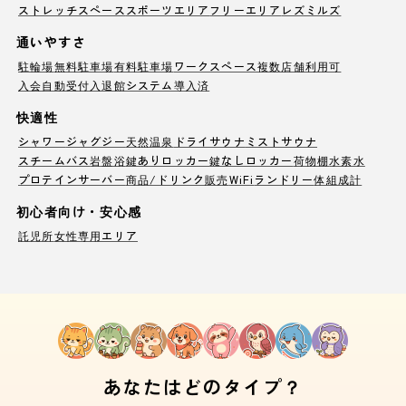
ストレッチスペース
スポーツエリア
フリーエリア
レズミルズ
通いやすさ
駐輪場
無料駐車場
有料駐車場
ワークスペース
複数店舗利用可
入会自動受付
入退館システム導入済
快適性
シャワー
ジャグジー
天然温泉
ドライサウナ
ミストサウナ
スチームバス
岩盤浴
鍵ありロッカー
鍵なしロッカー
荷物棚
水素水
プロテインサーバー
商品/ドリンク販売
WiFi
ランドリー
体組成計
初心者向け・安心感
託児所
女性専用エリア
あなたはどのタイプ？