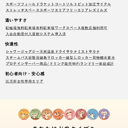
スポーツフィールド
ラケットコート
ソルトピット
加圧サイクル
ストレッチスペース
スポーツエリア
フリーエリア
レズミルズ
通いやすさ
駐輪場
無料駐車場
有料駐車場
ワークスペース
複数店舗利用可
入会自動受付
入退館システム導入済
快適性
シャワー
ジャグジー
天然温泉
ドライサウナ
ミストサウナ
スチームバス
岩盤浴
鍵ありロッカー
鍵なしロッカー
荷物棚
水素水
プロテインサーバー
商品/ドリンク販売
WiFi
ランドリー
体組成計
初心者向け・安心感
託児所
女性専用エリア