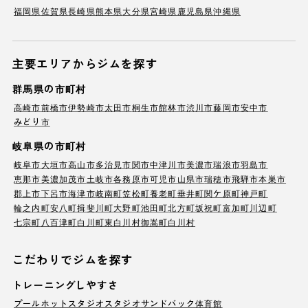
福岡県
佐賀県
長崎県
熊本県
大分県
宮崎県
鹿児島県
沖縄県
主要エリアからジムを探す
群馬県の市町村
高崎市
前橋市
伊勢崎市
太田市
桐生市
館林市
渋川市
藤岡市
安中市
みどり市
岐阜県の市町村
岐阜市
大垣市
高山市
多治見市
関市
中津川市
美濃市
瑞浪市
羽島市
恵那市
美濃加茂市
土岐市
各務原市
可児市
山県市
瑞穂市
飛騨市
本巣市
郡上市
下呂市
海津市
岐南町
笠松町
養老町
垂井町
関ケ原町
神戸町
輪之内町
安八町
揖斐川町
大野町
池田町
北方町
坂祝町
富加町
川辺町
七宗町
八百津町
白川町
東白川村
御嵩町
白川村
こだわりでジムを探す
トレーニングしやすさ
プール
ホットスタジオ
スタジオ
サンドバック
体育館