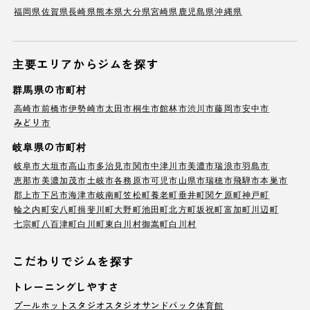
福岡県
佐賀県
長崎県
熊本県
大分県
宮崎県
鹿児島県
沖縄県
主要エリアからジムを探す
群馬県の市町村
高崎市
前橋市
伊勢崎市
太田市
桐生市
館林市
渋川市
藤岡市
安中市
みどり市
岐阜県の市町村
岐阜市
大垣市
高山市
多治見市
関市
中津川市
美濃市
瑞浪市
羽島市
恵那市
美濃加茂市
土岐市
各務原市
可児市
山県市
瑞穂市
飛騨市
本巣市
郡上市
下呂市
海津市
岐南町
笠松町
養老町
垂井町
関ケ原町
神戸町
輪之内町
安八町
揖斐川町
大野町
池田町
北方町
坂祝町
富加町
川辺町
七宗町
八百津町
白川町
東白川村
御嵩町
白川村
こだわりでジムを探す
トレーニングしやすさ
プール
ホットスタジオ
スタジオ
サンドバック
体育館