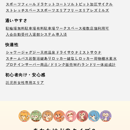
スポーツフィールド
ラケットコート
ソルトピット
加圧サイクル
ストレッチスペース
スポーツエリア
フリーエリア
レズミルズ
通いやすさ
駐輪場
無料駐車場
有料駐車場
ワークスペース
複数店舗利用可
入会自動受付
入退館システム導入済
快適性
シャワー
ジャグジー
天然温泉
ドライサウナ
ミストサウナ
スチームバス
岩盤浴
鍵ありロッカー
鍵なしロッカー
荷物棚
水素水
プロテインサーバー
商品/ドリンク販売
WiFi
ランドリー
体組成計
初心者向け・安心感
託児所
女性専用エリア