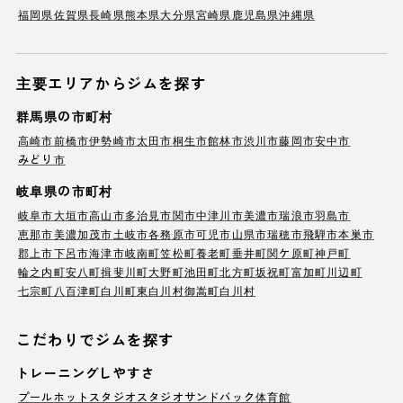
福岡県
佐賀県
長崎県
熊本県
大分県
宮崎県
鹿児島県
沖縄県
主要エリアからジムを探す
群馬県の市町村
高崎市
前橋市
伊勢崎市
太田市
桐生市
館林市
渋川市
藤岡市
安中市
みどり市
岐阜県の市町村
岐阜市
大垣市
高山市
多治見市
関市
中津川市
美濃市
瑞浪市
羽島市
恵那市
美濃加茂市
土岐市
各務原市
可児市
山県市
瑞穂市
飛騨市
本巣市
郡上市
下呂市
海津市
岐南町
笠松町
養老町
垂井町
関ケ原町
神戸町
輪之内町
安八町
揖斐川町
大野町
池田町
北方町
坂祝町
富加町
川辺町
七宗町
八百津町
白川町
東白川村
御嵩町
白川村
こだわりでジムを探す
トレーニングしやすさ
プール
ホットスタジオ
スタジオ
サンドバック
体育館