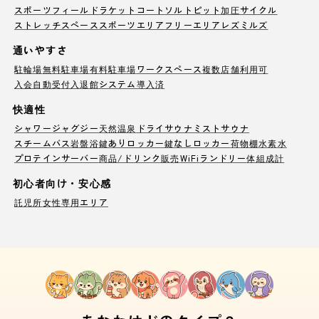
スポーツフィールド
ラケットコート
ソルトピット
加圧サイクル
ストレッチスペース
スポーツエリア
フリーエリア
レズミルズ
通いやすさ
駐輪場
無料駐車場
有料駐車場
ワークスペース
複数店舗利用可
入会自動受付
入退館システム導入済
快適性
シャワー
ジャグジー
天然温泉
ドライサウナ
ミストサウナ
スチームバス
岩盤浴
鍵ありロッカー
鍵なしロッカー
荷物棚
水素水
プロテインサーバー
商品/ドリンク販売
WiFi
ランドリー
体組成計
初心者向け・安心感
託児所
女性専用エリア