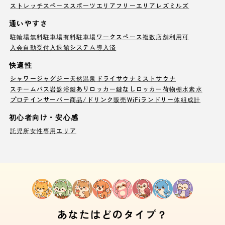
ストレッチスペース
スポーツエリア
フリーエリア
レズミルズ
通いやすさ
駐輪場
無料駐車場
有料駐車場
ワークスペース
複数店舗利用可
入会自動受付
入退館システム導入済
快適性
シャワー
ジャグジー
天然温泉
ドライサウナ
ミストサウナ
スチームバス
岩盤浴
鍵ありロッカー
鍵なしロッカー
荷物棚
水素水
プロテインサーバー
商品/ドリンク販売
WiFi
ランドリー
体組成計
初心者向け・安心感
託児所
女性専用エリア
あなたはどのタイプ？