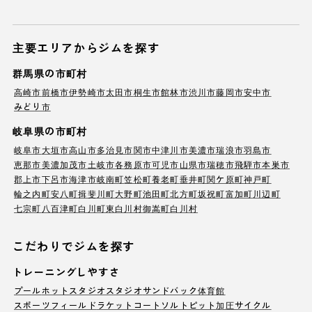
主要エリアからジムを探す
群馬県の市町村
高崎市
前橋市
伊勢崎市
太田市
桐生市
館林市
渋川市
藤岡市
安中市
みどり市
岐阜県の市町村
岐阜市
大垣市
高山市
多治見市
関市
中津川市
美濃市
瑞浪市
羽島市
恵那市
美濃加茂市
土岐市
各務原市
可児市
山県市
瑞穂市
飛騨市
本巣市
郡上市
下呂市
海津市
岐南町
笠松町
養老町
垂井町
関ケ原町
神戸町
輪之内町
安八町
揖斐川町
大野町
池田町
北方町
坂祝町
富加町
川辺町
七宗町
八百津町
白川町
東白川村
御嵩町
白川村
こだわりでジムを探す
トレーニングしやすさ
プール
ホットスタジオ
スタジオ
サンドバック
体育館
スポーツフィールド
ラケットコート
ソルトピット
加圧サイクル