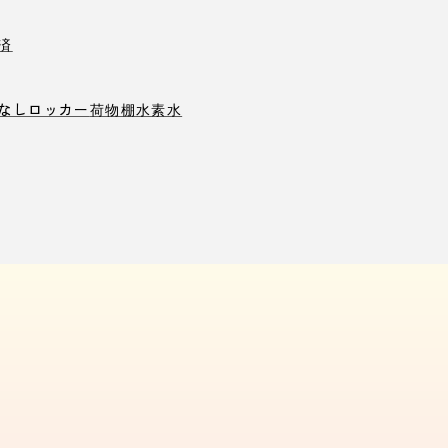
済
なしロッカー
荷物棚
水素水