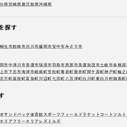
分県
宮崎県
鹿児島県
沖縄県
を探す
桐生市
館林市
渋川市
藤岡市
安中市
みどり市
関市
中津川市
美濃市
瑞浪市
羽島市
恵那市
美濃加茂市
土岐市
各務原
上市
下呂市
海津市
岐南町
笠松町
養老町
垂井町
関ケ原町
神戸町
輪之
北方町
坂祝町
富加町
川辺町
七宗町
八百津町
白川町
東白川村
御嵩町
す
オ
サンドバック
体育館
スポーツフィールド
ラケットコート
ソルト
エリア
フリーエリア
レズミルズ