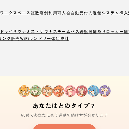
ワークスペース
複数店舗利用可
入会自動受付
入退館システム導入
ドライサウナ
ミストサウナ
スチームバス
岩盤浴
鍵ありロッカー
鍵
リンク販売
WiFi
ランドリー
体組成計
あなたはどのタイプ？
60秒であなたに合う運動の続け方が分かります