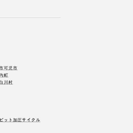
市
可児市
内町
白川村
ピット
加圧サイクル