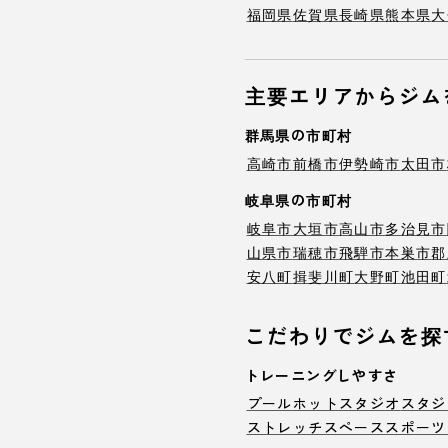
福岡県
佐賀県
長崎県
熊本県
大
主要エリアからジム
群馬県の市町村
高崎市
前橋市
伊勢崎市
太田市
岐阜県の市町村
岐阜市
大垣市
高山市
多治見市
山県市
瑞穂市
飛騨市
本巣市
郡
安八町
揖斐川町
大野町
池田町
こだわりでジムを探
トレーニングしやすさ
プール
ホットスタジオ
スタジ
ストレッチスペース
スポーツ