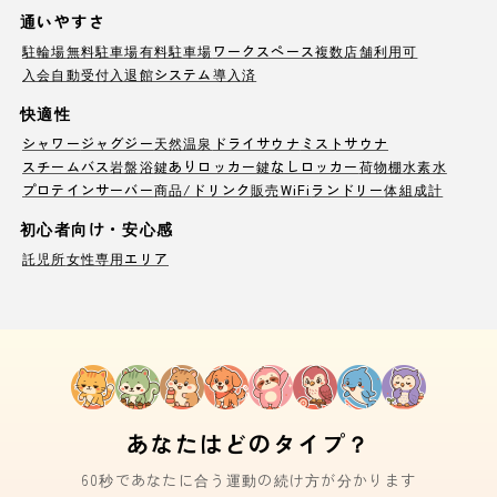
通いやすさ
駐輪場
無料駐車場
有料駐車場
ワークスペース
複数店舗利用可
入会自動受付
入退館システム導入済
快適性
シャワー
ジャグジー
天然温泉
ドライサウナ
ミストサウナ
スチームバス
岩盤浴
鍵ありロッカー
鍵なしロッカー
荷物棚
水素水
プロテインサーバー
商品/ドリンク販売
WiFi
ランドリー
体組成計
初心者向け・安心感
託児所
女性専用エリア
あなたはどのタイプ？
60秒であなたに合う運動の続け方が分かります