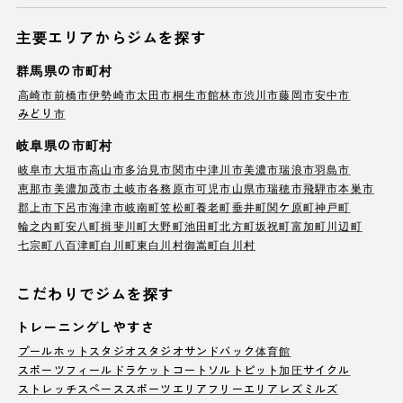
主要エリアからジムを探す
群馬県の市町村
高崎市
前橋市
伊勢崎市
太田市
桐生市
館林市
渋川市
藤岡市
安中市
みどり市
岐阜県の市町村
岐阜市
大垣市
高山市
多治見市
関市
中津川市
美濃市
瑞浪市
羽島市
恵那市
美濃加茂市
土岐市
各務原市
可児市
山県市
瑞穂市
飛騨市
本巣市
郡上市
下呂市
海津市
岐南町
笠松町
養老町
垂井町
関ケ原町
神戸町
輪之内町
安八町
揖斐川町
大野町
池田町
北方町
坂祝町
富加町
川辺町
七宗町
八百津町
白川町
東白川村
御嵩町
白川村
こだわりでジムを探す
トレーニングしやすさ
プール
ホットスタジオ
スタジオ
サンドバック
体育館
スポーツフィールド
ラケットコート
ソルトピット
加圧サイクル
ストレッチスペース
スポーツエリア
フリーエリア
レズミルズ