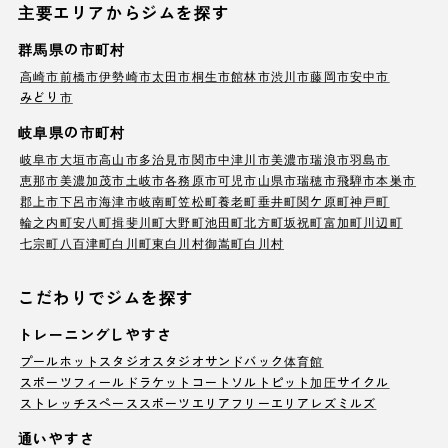
主要エリアからジムを探す
群馬県の市町村
高崎市
前橋市
伊勢崎市
太田市
桐生市
館林市
渋川市
藤岡市
安中市
みどり市
岐阜県の市町村
岐阜市
大垣市
高山市
多治見市
関市
中津川市
美濃市
瑞浪市
羽島市
恵那市
美濃加茂市
土岐市
各務原市
可児市
山県市
瑞穂市
飛騨市
本巣市
郡上市
下呂市
海津市
岐南町
笠松町
養老町
垂井町
関ケ原町
神戸町
輪之内町
安八町
揖斐川町
大野町
池田町
北方町
坂祝町
富加町
川辺町
七宗町
八百津町
白川町
東白川村
御嵩町
白川村
こだわりでジムを探す
トレーニングしやすさ
プール
ホットスタジオ
スタジオ
サンドバック
体育館
スポーツフィールド
ラケットコート
ソルトピット
加圧サイクル
ストレッチスペース
スポーツエリア
フリーエリア
レズミルズ
通いやすさ