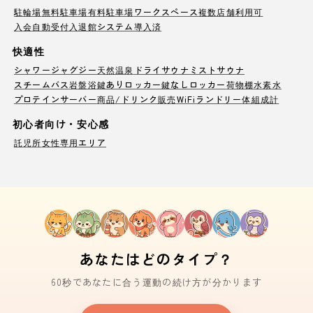
駐輪場
無料駐車場
有料駐車場
ワークスペース
複数店舗利用可
入会自動受付
入退館システム導入済
快適性
シャワー
ジャグジー
天然温泉
ドライサウナ
ミストサウナ
スチームバス
岩盤浴
鍵ありロッカー
鍵なしロッカー
荷物棚
水素水
プロテインサーバー
商品/ドリンク販売
WiFi
ランドリー
体組成計
初心者向け・安心感
託児所
女性専用エリア
あなたはどのタイプ？
60秒であなたに合う運動の続け方が分かります