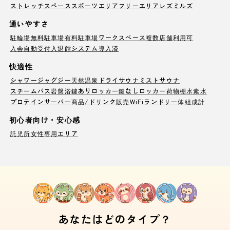
ストレッチスペース
スポーツエリア
フリーエリア
レズミルズ
通いやすさ
駐輪場
無料駐車場
有料駐車場
ワークスペース
複数店舗利用可
入会自動受付
入退館システム導入済
快適性
シャワー
ジャグジー
天然温泉
ドライサウナ
ミストサウナ
スチームバス
岩盤浴
鍵ありロッカー
鍵なしロッカー
荷物棚
水素水
プロテインサーバー
商品/ドリンク販売
WiFi
ランドリー
体組成計
初心者向け・安心感
託児所
女性専用エリア
あなたはどのタイプ？