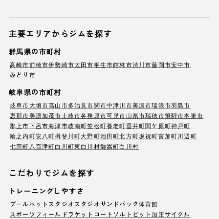
主要エリアからジムを探す
群馬県の市町村
高崎市
前橋市
伊勢崎市
太田市
桐生市
館林市
渋川市
藤岡市
安中市
みどり市
岐阜県の市町村
岐阜市
大垣市
高山市
多治見市
関市
中津川市
美濃市
瑞浪市
羽島市
恵那市
美濃加茂市
土岐市
各務原市
可児市
山県市
瑞穂市
飛騨市
本巣市
郡上市
下呂市
海津市
岐南町
笠松町
養老町
垂井町
関ケ原町
神戸町
輪之内町
安八町
揖斐川町
大野町
池田町
北方町
坂祝町
富加町
川辺町
七宗町
八百津町
白川町
東白川村
御嵩町
白川村
こだわりでジムを探す
トレーニングしやすさ
プール
ホットスタジオ
スタジオ
サンドバック
体育館
スポーツフィールド
ラケットコート
ソルトピット
加圧サイクル